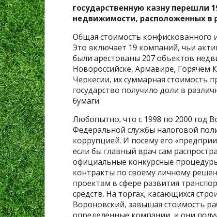
государственную казну перешли 1
недвижимости, расположенных в р
Общая стоимость конфискованного и
Это включает 19 компаний, чьи акти
были арестованы 207 объектов недви
Новороссийске, Армавире, Горячем К
Черкесии, их суммарная стоимость 
государство получило доли в различ
бумаги.
Любопытно, что с 1998 по 2000 год 
Федеральной службы налоговой поли
коррупцией. И посему его «предприи
если бы главный врач сам распростр
официальные конкурсные процедуры
контракты по своему личному решени
проектам в сфере развития транспо
средств. На торгах, касающихся стр
Вороновский, завышая стоимость раб
определенные компании, и они полу