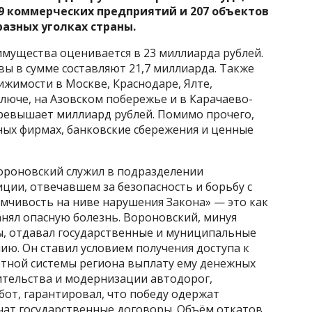
9 коммерческих предприятий и 207 объектов
азных уголках страны.
мущества оценивается в 23 миллиарда рублей.
вы в сумме составляют 21,7 миллиарда. Также
жимости в Москве, Краснодаре, Ялте,
люче, на Азовском побережье и в Карачаево-
превышает миллиард рублей. Помимо прочего,
ных фирмах, банковские сбережения и ценные
Вороновский служил в подразделении
ции, отвечавшем за безопасность и борьбу с
мчивость на ниве нарушения Закона» — это как
анял опасную болезнь. Вороновский, минуя
, отдавал государственные и муниципальные
ю. Он ставил условием получения доступа к
ртной системы региона выплату ему денежных
оительства и модернизации автодорог,
от, гарантировал, что победу одержат
чат государственные договоры. Объём откатов,