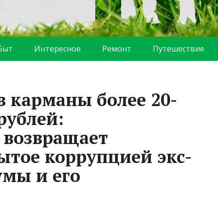
Быт
Интересное
Ремонт
Путешествие
в карманы более 20-
рублей:
 возвращает
ытое коррупцией экс-
умы и его