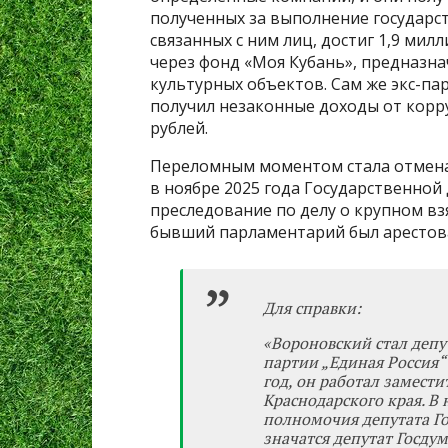
полученных за выполнение государст
связанных с ним лиц, достиг 1,9 мил
через фонд «Моя Кубань», предназна
культурных объектов. Сам же экс-па
получил незаконные доходы от корр
рублей.
Переломным моментом стала отмена
в ноябре 2025 года Государственной
преследование по делу о крупном вз
бывший парламентарий был арестов
Для справки:
«Вороновский стал депу
партии „Единая Россия“ 
год, он работал замест
Краснодарского края. В 
полномочия депутата Го
значатся депутат Госду