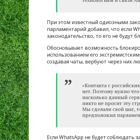
технологиям и связи А
При этом известный одиозными зак
парламентарий добавил, что если W
законодательство, то его не будут б
Обосновывает возможность блокиров
использованием его экстремистским
создавая чаты, вербуют через них л
«Контакта с российски
нет. Поэтому нужно что
насколько данный серви
никто не просит эту ст
Мы сделали свой шаг, т
предположил парламен
Если WhatsApp не будет соблюдать з