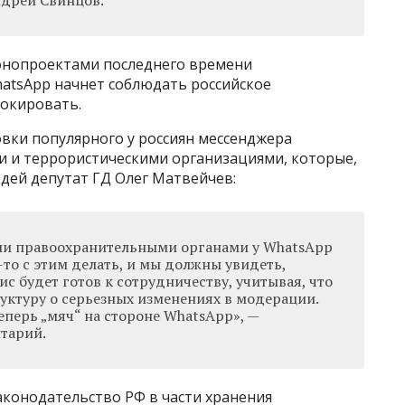
ндрей Свинцов.
онопроектами последнего времени
hatsApp начнет соблюдать российское
локировать.
ки популярного у россиян мессенджера
и и террористическими организациями, которые,
юдей депутат ГД Олег Матвейчев:
ми правоохранительными органами у WhatsApp
-то с этим делать, и мы должны увидеть,
с будет готов к сотрудничеству, учитывая, что
руктуру о серьезных изменениях в модерации.
еперь „мяч“ на стороне WhatsApp», —
тарий.
аконодательство РФ в части хранения