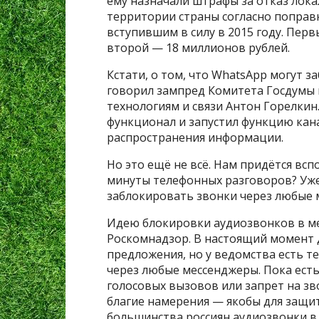
ему назначали штрафы за отказ лок
территории страны согласно поправ
вступившим в силу в 2015 году. Пер
второй — 18 миллионов рублей.
Кстати, о том, что WhatsApp могут з
говорил зампред Комитета Госдумы
технологиям и связи Антон Горелкин.
функционал и запустил функцию кана
распространения информации.
Но это ещё не всё. Нам придётся вс
минуты телефонных разговоров? Уже 
заблокировать звонки через любые 
Идею блокировки аудиозвонков в 
Роскомнадзор. В настоящий момент 
предложения, но у ведомства есть 
через любые мессенджеры. Пока ест
голосовых вызовов или запрет на зво
благие намерения — якобы для защи
большинства россиян аудиозвонки в