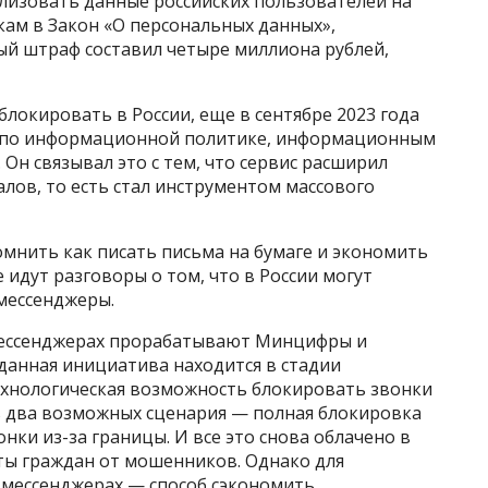
ализовать данные российских пользователей на
кам в Закон «О персональных данных»,
вый штраф составил четыре миллиона рублей,
аблокировать в России, еще в сентябре 2023 года
 по информационной политике, информационным
 Он связывал это с тем, что сервис расширил
лов, то есть стал инструментом массового
помнить как писать письма на бумаге и экономить
идут разговоры о том, что в России могут
мессенджеры.
мессенджерах прорабатывают Минцифры и
данная инициатива находится в стадии
технологическая возможность блокировать звонки
ь два возможных сценария — полная блокировка
нки из-за границы. И все это снова облачено в
ты граждан от мошенников. Однако для
 мессенджерах — способ сэкономить