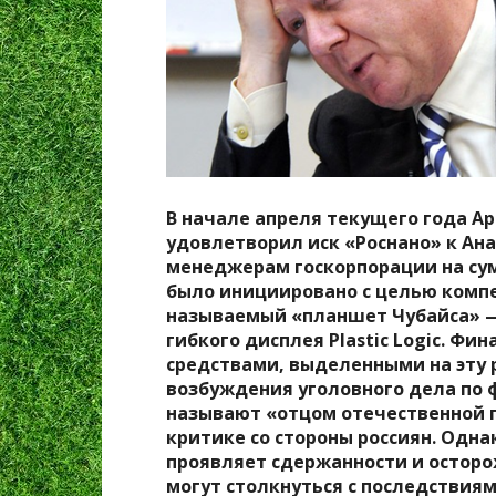
В начале апреля текущего года А
удовлетворил иск «Роснано» к Ан
менеджерам госкорпорации на сум
было инициировано с целью компе
называемый «планшет Чубайса» —
гибкого дисплея Plastic Logic. Ф
средствами, выделенными на эту 
возбуждения уголовного дела по ф
называют «отцом отечественной 
критике со стороны россиян. Однак
проявляет сдержанности и осторо
могут столкнуться с последствиям