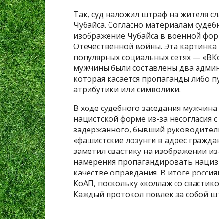
Так, суд наложил штраф на жителя с
Чубайса. Согласно материалам судеб
изображение Чубайса в военной фор
Отечественной войны. Эта картинка
популярных социальных сетях — «ВКо
мужчины были составлены два админ
которая касается пропаганды либо 
атрибутики или символики.
В ходе судебного заседания мужчина
нацистской форме из-за несогласия с
задержанного, бывший руководител
«фашистские лозунги в адрес гражда
заметил свастику на изображении из
намерения пропагандировать нацизм.
качестве оправдания. В итоге росси
КоАП, поскольку «коллаж со свастико
Каждый протокол повлек за собой шт