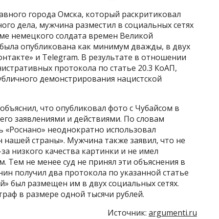
лавного города Омска, который раскритиковал
ного дела, мужчина разместил в социальных сетях
ме немецкого солдата времен Великой
 была опубликована как минимум дважды, в двух
нтакте» и Telegram. В результате в отношении
истративных протокола по статье 20.3 КоАП,
публичного демонстрирования нацистской
 объяснил, что опубликовал фото с Чубайсом в
 его заявлениями и действиями. По словам
ь «Роснано» неоднократно использовал
н нашей страны». Мужчина также заявил, что не
-за низкого качества картинки и не имел
 Тем не менее суд не принял эти объяснения в
янин получил два протокола по указанной статье
й» был размещен им в двух социальных сетях.
раф в размере одной тысячи рублей.
Источник:
argumenti.ru