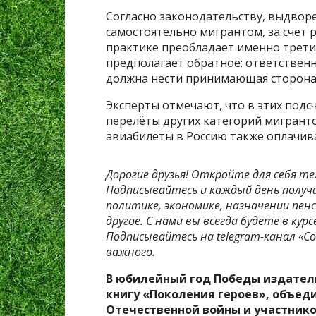
Согласно законодательству, выдвор
самостоятельно мигрантом, за счет р
практике преобладает именно третий
предполагает обратное: ответствен
должна нести принимающая сторона
Эксперты отмечают, что в этих подс
перелёты других категорий мигранто
авиабилеты в Россию также оплачива
Дорогие друзья! Откройте для себя те
Подписывайтесь и каждый день получ
политике, экономике, назначении пенс
другое. С нами вы всегда будете в ку
Подписывайтесь на telegram-канал «Со
важного.
В юбилейный год Победы издател
книгу «Поколения героев», объед
Отечественной войны и участнико