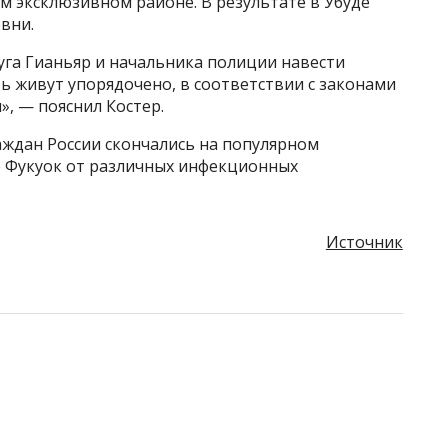
ом эксклюзивном районе. В результате в Убуде
вни.
уга Гианьяр и начальника полиции навести
ть живут упорядочено, в соответствии с законами
», — пояснил Костер.
аждан России скончались на популярном
 Фукуок от различных инфекционных
Источник