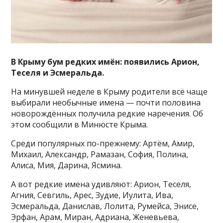
В Крыму бум редких имён: появились Арион,
Теселя и Эсмеральда.
На минувшей неделе в Крыму родители всё чаще
выбирали необычные имена — почти половина
новорождённых получила редкие наречения. Об
этом сообщили в Минюсте Крыма.
Среди популярных по-прежнему: Артём, Амир,
Михаил, Александр, Рамазан, София, Полина,
Алиса, Мия, Дарина, Ясмина.
А вот редкие имена удивляют: Арион, Теселя,
Агния, Севгиль, Арес, Зудие, Иулита, Ива,
Эсмеральда, Данислав, Лолита, Румейса, Энисе,
Эрфан, Арам, Миран, Адриана, Женевьева,