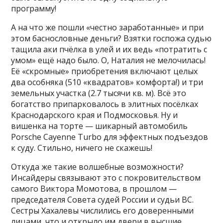
программу!
А на что же пошли «честно заработанные» и при
этом баснословные деньги? Взятки госпожа судью
тащила аки пчёлка в улей и их ведь «потратить с
умом» ещё надо было. О, Наталия не мелочилась!
Её «скромные» приобретения включают целых
два особняка (510 «квадратов» комфорта!) и три
земельных участка (2.7 тысячи кв. м). Всё это
богатство припарковалось в элитных посёлках
Краснодарского края и Подмосковья. Ну и
вишенка на торте — шикарный автомобиль
Porsche Cayenne Turbo для эффектных подъездов
к суду. Стильно, ничего не скажешь!
Откуда же такие волшебные возможности?
Инсайдеры связывают это с покровительством
самого Виктора Момотова, в прошлом —
председателя Совета судей России и судьи ВС.
Сестры Хахалевы числились его доверенными
лицами, что и открыло им двери в высшие