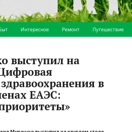
Быт
Интересное
Ремонт
Путешествие
о выступил на
«Цифровая
здравоохранения в
ленах ЕАЭС:
 приоритеты»
аил Мурашко выступил на круглом столе