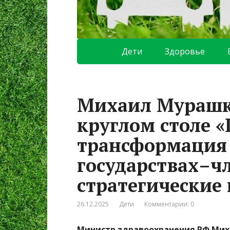
Дети
Здоровье
Михаил Мурашк
круглом столе 
трансформация 
государствах–ч
стратегические
26.12.2025
Дети
Комментарии: 0
Министр здравоохранения РФ Мих