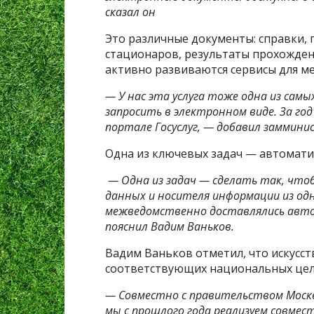
сказал он
Это различные документы: справки,
стационаров, результаты прохожден
активно развиваются сервисы для м
— У нас эта услуга тоже одна из сам
запросить в электронном виде. За го
портале Госуслуг, — добавил заммини
Одна из ключевых задач — автомат
— Одна из задач — сделать так, что
данных и носителя информации из од
межведомственно доставлялись авто
пояснил Вадим Ваньков.
Вадим Ваньков отметил, что искусс
соответствующих национальных це
— Совместно с правительством Москв
мы с прошлого года реализуем совме