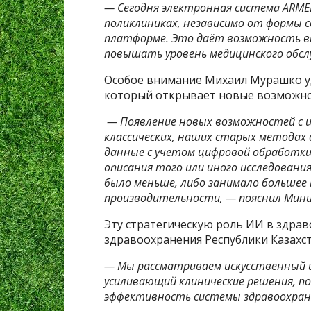
— Сегодня электронная система ARMED
поликлиниках, независимо от формы 
платформе. Это даёт возможность в
повышать уровень медицинского обслу
Особое внимание Михаил Мурашко уд
который открывает новые возможнос
— Появление новых возможностей с и
классических, наших старых методах 
данные с учетом цифровой обработки
описания того или иного исследовани
было меньше, либо занимало большее 
производительности, — пояснил Мини
Эту стратегическую роль ИИ в здра
здравоохранения Республики Казахс
— Мы рассматриваем искусственный и
усиливающий клинические решения, 
эффективность системы здравоохран