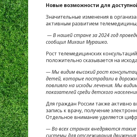
Новые возможности для доступн
Значительные изменения в организа
активным развитием телемедицины,
— В нашей стране за 2024 год прове
сообщил Михаил Мурашко.
Рост телемедицинских консультаций
положительно сказывается на исхода
— Мы видим высокий рост консультац
детей, которые пострадали в дорож
повлияло на исходы лечения. Мы вид
показателей среди детского населен
Для граждан России также активно 
запись к врачу, получение электрон
Отдельное внимание уделяется циф
— Во всех странах внедряются такие п
системы для отслеживания движения