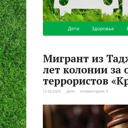
Дети
Здоровье
Мигрант из Тад
лет колонии за
террористов «К
15.03.2026
Дети
Комментарии: 0