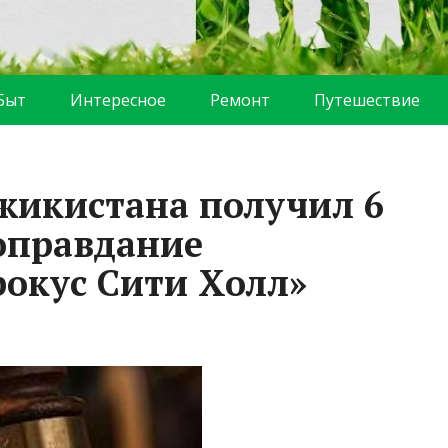
Быт
Интересное
Ремонт
Путешествие
жикистана получил 6
 оправдание
рокус Сити Холл»