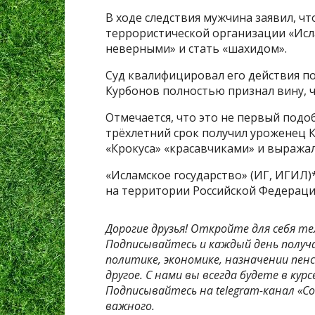
В ходе следствия мужчина заявил, ч
террористической организации «Исла
неверными» и стать «шахидом».
Суд квалифицировал его действия по
Курбонов полностью признал вину, ч
Отмечается, что это не первый под
трёхлетний срок получил уроженец К
«Крокуса» «красавчиками» и выражал
«Исламское государство» (ИГ, ИГИЛ)
на территории Российской Федераци
Дорогие друзья! Откройте для себя те
Подписывайтесь и каждый день получ
политике, экономике, назначении пенс
другое. С нами вы всегда будете в ку
Подписывайтесь на telegram-канал «Со
важного.