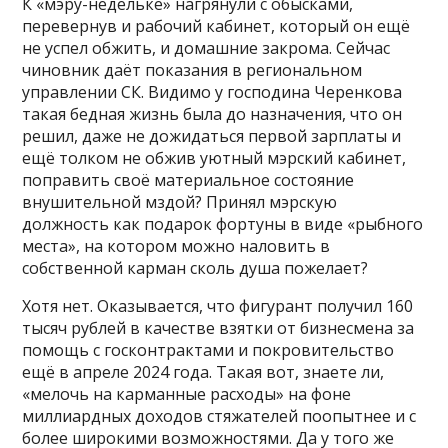
К «мэру-недельке» нагрянули с обысками,
перевернув и рабочий кабинет, который он ещё
не успел обжить, и домашние закрома. Сейчас
чиновник даёт показания в региональном
управлении СК. Видимо у господина Черенкова
такая бедная жизнь была до назначения, что он
решил, даже не дожидаться первой зарплаты и
ещё толком не обжив уютный мэрский кабинет,
поправить своё материальное состояние
внушительной мздой? Принял мэрскую
должность как подарок фортуны в виде «рыбного
места», на котором можно наловить в
собственной карман сколь душа пожелает?
Хотя нет. Оказывается, что фигурант получил 160
тысяч рублей в качестве взятки от бизнесмена за
помощь с госконтрактами и покровительство
ещё в апреле 2024 года. Такая вот, знаете ли,
«мелочь на карманные расходы» на фоне
миллиардных доходов стяжателей поопытнее и с
более широкими возможностями. Да у того же