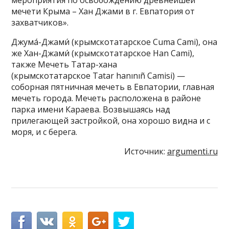
мечети Крыма – Хан Джами в г. Евпатория от
захватчиков».
Джума́-Джами́ (крымскотатарское Cuma Cami), она
же Хан-Джами́ (крымскотатарское Han Cami),
также Мечеть Татар-хана
(крымскотатарское Tatar hanınıñ Camisi) —
соборная пятничная мечеть в Евпатории, главная
мечеть города. Мечеть расположена в районе
парка имени Караева. Возвышаясь над
прилегающей застройкой, она хорошо видна и с
моря, и с берега.
Источник:
argumenti.ru