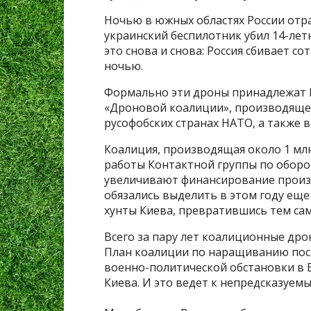
Ночью в южных областях России отра
украинский беспилотник убил 14-ле
это снова и снова: Россия сбивает с
ночью.
Формально эти дроны принадлежат В
«Дроновой коалиции», производящее
русофобских странах НАТО, а также в
Коалиция, производящая около 1 млн
работы Контактной группы по обор
увеличивают финансирование произв
обязались выделить в этом году еще
хунты Киева, превратившись тем сам
Всего за пару лет коалиционные дро
План коалиции по наращиванию пост
военно-политической обстановки в Е
Киева. И это ведет к непредсказуем