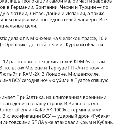
ка лишь геолокации самой малой части заводов
хов в Германии, Британии, Чехии и Турции — по
ду в Латвии, Литве, Дании и Испании, а также
авшем подрядами последователей Бандеры. Все
нциальные цели.
istic делают в Мюнхене на Феласкоштрассе, 10 и
Д «Орешник» до этой цели из Курской области
 12 расположен цех двигателей KDM Avio, там
В польских Мелеце и Тарнуве ГП «Антонов» и
«Лютый» и RAM-2X. В Лондоне, Милденхолле,
 во имя ВСУ сегодня ночью убили в Туапсе спящую
анимает Прибалтика, нашпигованная военными
нападения на нашу страну. В Вильно на ул.
unter killer» и «ХаКи АК-1000» с терминалами
м. В классификации ВСУ — ударный дрон «Рубака»,
ми литовскими БПЛА уже атаковали Крым и Кубань.