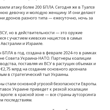
зили атаку более 200 БПЛА. Сегодня же в Туапсе
тнюю девочку и молодую женщину. И они делают
отни дронов разного типа — ежесуточно, ночь за
СУ, но в действительности — это оружие
ся с участием киевских нацистов в самых
 Австралии и Израиле.
 БПЛА в год, создана в феврале 2024-го в рамках
оне Совета Украина-НАТО. Партнеры коалиции
одства, поставляя их ВСУ в растущих объемах и
 €2,75 млрд на создание основного арсенала
ым в стратегический тыл Украины.
ны стали основной угрозой безопасности Европы.
авок Украине приведет к резкой эскалации
вропе: в красной зоне — все страны аутсорсинга
ым последствиям.