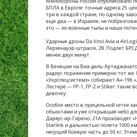
Минобороны России опубликовало по
БПЛА в Европе: точные адреса 25 це
три в каждой стране, по одному заво
еще два — в Израиле, не побрезгов
это — их военные тылы и наши поте
Ударные дроны Da Vinci Avia и AirLog
Лерхенауэр-штрассе, 28. Подлет БРС
менее двух минут.
В Венеции на Виа-дель-Артиджанато,
радиус поражения примерно тот же. 
«Укрспецсистемз» собирают Ан-196 
Лестере — FP-1, FP-2 и Stiker: такие
девочку.
Особое место в прицельной сетке з
объектами и уже открывшая небо для 
Даряус-ир-Гирено, 21А производят «H
Starlink и дальностью полета 1000 к
несущий боевую часть до 50 кг. Эти