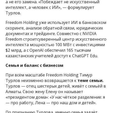
а не его замена. «Побеждает не искусственный
интеллект, а человек с ИИ», — формулирует
Турлов.
Freedom Holding уже использует ИИ в банковском
скоринге, анализе обратной связи, юридических
документах и трейдинге. Совместно с NVIDIA
Freedom строитсуверенный центр искусственного
интеллекта мощностью 100 МВт с инвестициями
$2 млрд, а с OpenAI обеспечил 165 тысячам
казахстанских учителей доступ к ChatGPT Edu.
Семья и баланс с бизнесом
При всём масштабе Freedom Holding Тимур
Турлов неизменно возвращается к
теме семьи
.
Турлов — отец шестерых детей, живёт с семьёй в
Алматы. Свою жену Елену он называет
«президентом дома»: «У нас чёткое разделение: я
— про работу, Лена — про наш дом и детей».
По признанию Турлова, именно семья задаёт