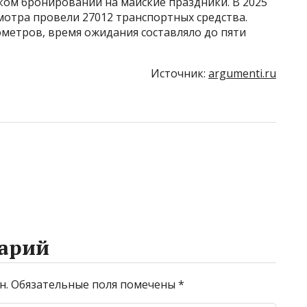
ком бронировании на майские праздники. В 2025
смотра провели 27012 транспортных средства.
ометров, время ожидания составляло до пяти
Источник:
argumenti.ru
арий
н.
Обязательные поля помечены
*