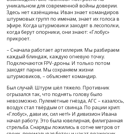
уникальном для современной войны доверии.
Здесь нет казёнщины. Иван знает командиров
штурмовых групп по именам, знает их голоса в
эфире. Когда штурмовики заходят в лесополки,
когда берут опорники, они знают: «Глобус»
прикроет.
– Сначала работает артиллерия. Мы разбираем
каждый блиндаж, каждую огневую точку.
Подключаются FPV-дроны. И только потом
заходят парни. Мы сохраняем жизни
штурмовиков, – объясняет командир.
Был случай. Штурм шёл тяжело. Противник
огрызался так, что поднять голову было
невозможно. Пулемётные гнёзда, АГС – казалось,
воздух стал твёрдым от свинца. По рации хрип:
«Глобус», дави их, сил нет!» И дивизион Ивана
начал работу. Это была ювелирная, филигранная
стрельба. Снаряды ложились в сотне метров от
своих, перемалывая бетон и накат вражеских