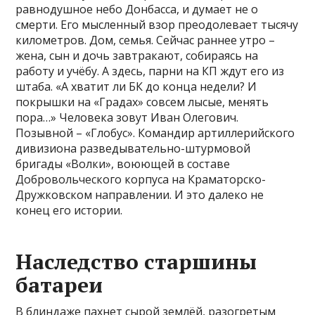
равнодушное небо Донбасса, и думает не о
смерти. Его мысленный взор преодолевает тысячу
километров. Дом, семья. Сейчас раннее утро –
жена, сын и дочь завтракают, собираясь на
работу и учёбу. А здесь, парни на КП ждут его из
штаба. «А хватит ли БК до конца недели? И
покрышки на «Градах» совсем лысые, менять
пора…» Человека зовут Иван Олегович.
Позывной – «Глобус». Командир артиллерийского
дивизиона разведывательно-штурмовой
бригады «Волки», воюющей в составе
Добровольческого корпуса на Краматорско-
Дружковском направлении. И это далеко не
конец его истории.
Наследство старшины
батареи
В блиндаже пахнет сырой землёй, разогретым