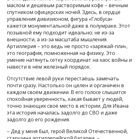
маслом и дешёвым растворимым кофе – вечным
спутником офицерских ночей. Здесь, в сердце
управления дивизионом, фигура «Глобуса»
кажется монументальной даже в полумраке. Этот
позывной ему подходит идеально: не из-за
внешности, а из-за масштаба мышления.
Артиллерия – это ведь не просто «заряжай-пли»,
это география, помноженная на физику. Это
умение натянуть сетку координат на хаос войны и
навести в нём железный порядок.
Отсутствие левой руки перестаёшь замечать
почти сразу. Настолько он целен и органичен в
каждом своём движении. В его голосе слышится
спокойная уверенность, какая бывает у людей,
точно знающих своё место в истории. Для Ивана
эта история началась задолго до СВО и даже
задолго до его рождения.
– Дед у меня был, герой Великой Отечественной,
старшина артиллерийской батареи, –