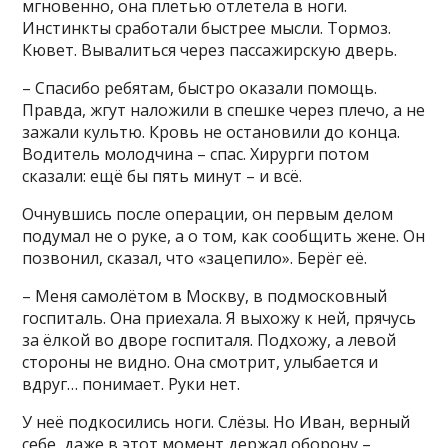
мгновенно, она плетью отлетела в ноги.
Инстинкты сработали быстрее мысли. Тормоз.
Кювет. Вывалиться через пассажирскую дверь.
– Спасибо ребятам, быстро оказали помощь.
Правда, жгут наложили в спешке через плечо, а не
зажали культю. Кровь не остановили до конца.
Водитель молодчина – спас. Хирурги потом
сказали: ещё бы пять минут – и всё.
Очнувшись после операции, он первым делом
подумал не о руке, а о том, как сообщить жене. Он
позвонил, сказал, что «зацепило». Берёг её.
– Меня самолётом в Москву, в подмосковный
госпиталь. Она приехала. Я выхожу к ней, прячусь
за ёлкой во дворе госпиталя. Подхожу, а левой
стороны не видно. Она смотрит, улыбается и
вдруг… понимает. Руки нет.
У неё подкосились ноги. Слёзы. Но Иван, верный
себе, даже в этот момент держал оборону –