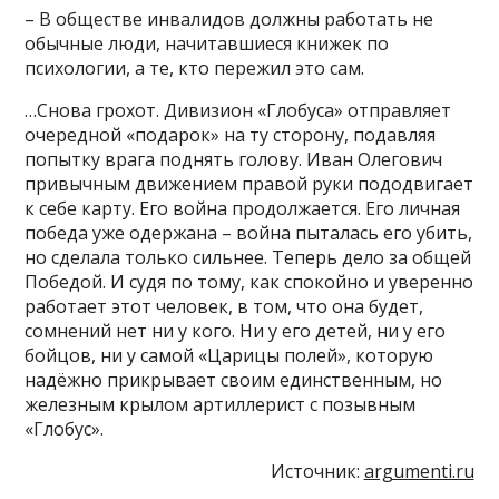
– В обществе инвалидов должны работать не
обычные люди, начитавшиеся книжек по
психологии, а те, кто пережил это сам.
…Снова грохот. Дивизион «Глобуса» отправляет
очередной «подарок» на ту сторону, подавляя
попытку врага поднять голову. Иван Олегович
привычным движением правой руки пододвигает
к себе карту. Его война продолжается. Его личная
победа уже одержана – война пыталась его убить,
но сделала только сильнее. Теперь дело за общей
Победой. И судя по тому, как спокойно и уверенно
работает этот человек, в том, что она будет,
сомнений нет ни у кого. Ни у его детей, ни у его
бойцов, ни у самой «Царицы полей», которую
надёжно прикрывает своим единственным, но
железным крылом артиллерист с позывным
«Глобус».
Источник:
argumenti.ru