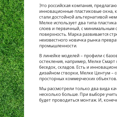
Это российская компания, предлага
инновационные пластиковые окна, 
стали достойной альтернативой нем
Мелке использует два типа пластик
слоев и первичный, с минимальным
поверхность. Марка развивается стр
неизвестного новичка рынка превра
промышленности.
В линейке моделей – профили с баз
остекления, например, Мелке Смарт 
беседок, складов. Есть и инновацио
дизайном створки, Мелке Центум – 
просторных коммерческих объектов.
Мы рассмотрели только два вида кач
несколько больше. При выборе учиты
будет проводиться монтаж. И, конечн