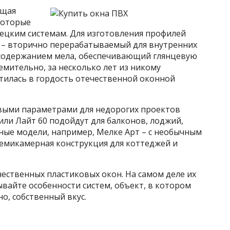
ющая
которые
ецким системам. Для изготовления профилей
а – вторично перерабатываемый для внутренних
 содержанием мела, обеспечивающий глянцевую
емительно, за несколько лет из никому
тилась в гордость отечественной оконной
овыми параметрами для недорогих проектов
или Лайт 60 подойдут для балконов, лоджий,
нные модели, например, Мелке Арт – с необычным
семикамерная конструкция для коттеджей и
ественных пластиковых окон. На самом деле их
вайте особенности систем, объект, в котором
о, собственный вкус.