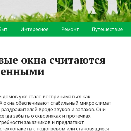
Быт
Интересное
Ремонт
Путешествие
вые окна считаются
венными
и домов уже стало восприниматься как
Х окна обеспечивают стабильный микроклимат,
 раздражителей вроде звуков и запахов. Они
егда забыть о сквозняках и протечках.
требности заказчиков и предлагают
стеклопакеты с подогревом или становящиеся