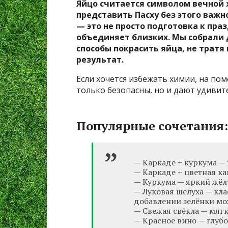
Яйцо считается символом вечной 
представить Пасху без этого важн
— это не просто подготовка к пра
объединяет близких. Мы собрали 
способы покрасить яйца, не тратя
результат.
Если хочется избежать химии, на п
только безопасны, но и дают удивит
Популярные сочетания:
— Каркаде + куркума —
— Каркаде + цветная ка
— Куркума — яркий жёл
— Луковая шелуха — кл
добавлении зелёнки м
— Свежая свёкла — мяг
— Красное вино — глуб