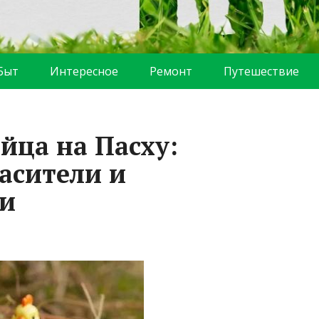
Быт
Интересное
Ремонт
Путешествие
йца на Пасху:
асители и
еи