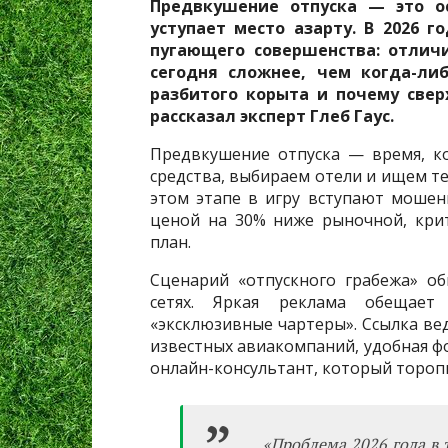
Предвкушение отпуска — это ос
уступает место азарту. В 2026 
пугающего совершенства: отличи
сегодня сложнее, чем когда-ли
разбитого корыта и почему све
рассказал эксперт Глеб Гаус.
Предвкушение отпуска — время, к
средства, выбираем отели и ищем т
этом этапе в игру вступают мошен
ценой на 30% ниже рыночной, кри
план.
Сценарий «отпускного грабежа» о
сетях. Яркая реклама обещает
«эксклюзивные чартеры». Ссылка ве
известных авиакомпаний, удобная ф
онлайн-консультант, который торопит
«Проблема 2026 года в 