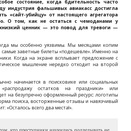
обое состояние, когда бдительность часто
году индустрия фальшивых авиакасс достигла
ть «сайт-убийцу» от настоящего агрегатора
бо. О том, как не остаться с чемоданами у
рхнизкий ценник — это повод для тревоги —
огда мы особенно уязвимы. Мы месяцами копим
е самые заветные билеты «подешевле». Именно на
ники. Когда на экране всплывает предложение с
тическое мышление нередко отходит на второй
бычно начинается в поисковике или социальных
 «распродажу остатков на праздники» или
дет на безупречно оформленный ресурс: логотипы
орма поиска, восторженные отзывы и навязчивый
: «Осталось всего два места!».
том, что преступники научились подделывать не