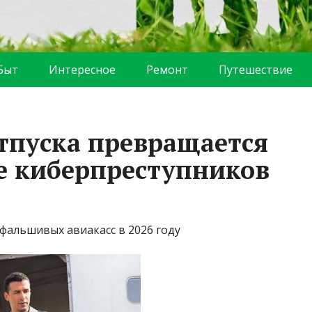
Быт
Интересное
Ремонт
Путешествие
тпуска превращается
е киберпреступников
фальшивых авиакасс в 2026 году