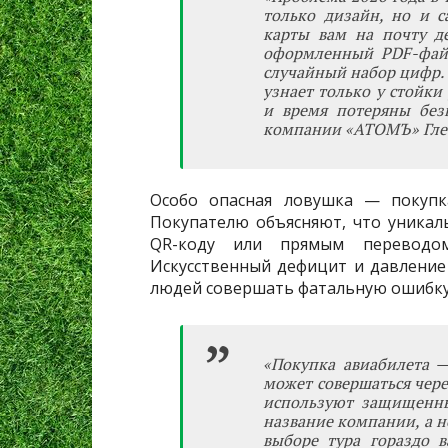
только дизайн, но и с
карты вам на почту д
оформленный PDF-файл
случайный набор цифр. 
узнает только у стойки
и время потеряны без
компании «АТОМЪ» Глеб
Особо опасная ловушка — покупка
Покупателю объясняют, что уникал
QR-коду или прямым переводом
Искусственный дефицит и давление 
людей совершать фатальную ошибку,
«Покупка авиабилета —
может совершаться чере
используют защищенны
название компании, а н
выборе тура гораздо в