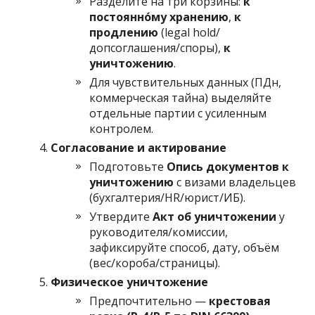
Разделите на три корзины:
к
постоянно́му хранению
,
к
продлению
(legal hold/
допсоглашения/споры),
к
уничтожению
.
Для чувствительных данных (ПДн,
коммерческая тайна) выделяйте
отдельные партии с усиленным
контролем.
Согласование и актирование
Подготовьте
Опись документов к
уничтожению
с визами владельцев
(бухгалтерия/HR/юрист/ИБ).
Утвердите
Акт об уничтожении
у
руководителя/комиссии,
зафиксируйте способ, дату, объём
(вес/короба/страницы).
Физическое уничтожение
Предпочтительно —
крестовая