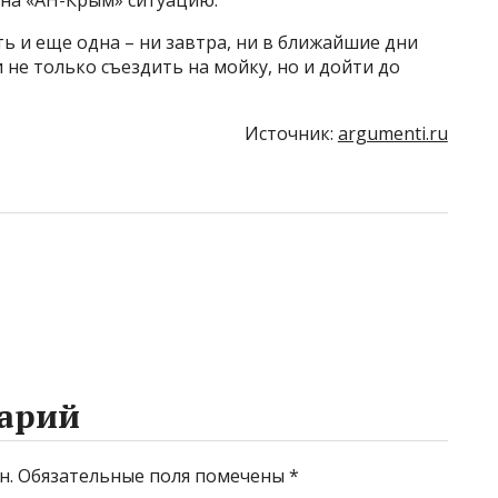
на «АН-Крым» ситуацию.
 и еще одна – ни завтра, ни в ближайшие дни
 не только съездить на мойку, но и дойти до
Источник:
argumenti.ru
арий
н.
Обязательные поля помечены
*