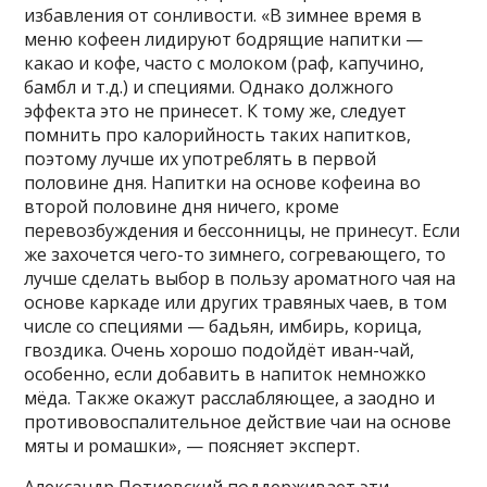
избавления от сонливости. «В зимнее время в
меню кофеен лидируют бодрящие напитки —
какао и кофе, часто с молоком (раф, капучино,
бамбл и т.д.) и специями. Однако должного
эффекта это не принесет. К тому же, следует
помнить про калорийность таких напитков,
поэтому лучше их употреблять в первой
половине дня. Напитки на основе кофеина во
второй половине дня ничего, кроме
перевозбуждения и бессонницы, не принесут. Если
же захочется чего-то зимнего, согревающего, то
лучше сделать выбор в пользу ароматного чая на
основе каркаде или других травяных чаев, в том
числе со специями — бадьян, имбирь, корица,
гвоздика. Очень хорошо подойдёт иван-чай,
особенно, если добавить в напиток немножко
мёда. Также окажут расслабляющее, а заодно и
противовоспалительное действие чаи на основе
мяты и ромашки», — поясняет эксперт.