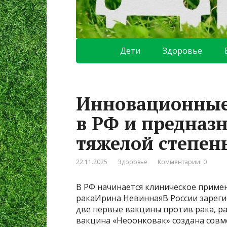
Дети
Здоровье
Инновационные
в РФ и предназ
тяжелой степен
22.11.2025
Здоровье
Комментарии: 0
В РФ начинается клиническое приме
ракаИрина НевиннаяВ России зареги
две первые вакцины против рака, 
вакцина «Неоонковак» создана совм