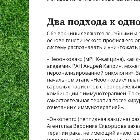
Два подхода к одн
Обе вакцины являются лечебными и 
основе генетического профиля его о
систему распознавать и уничтожать 
«Неоонковак» (мРНК-вакцина), как 
академик РАН Андрей Каприн, может
персонализированной онкологии». З
начальном этапе «Неоонковак» плани
взрослых пациентов с неоперабельн
комбинации с иммунотерапией. Такж
самостоятельная терапия после хиру
сочетании с иммунотерапией».
«Онкопепт» (пептидная вакцина) ра
Агентства Вероника Скворцова заяв
терапии рака, не имеющий аналогов
препарата: «Технология основана на