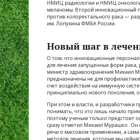
НМИЦ радиологии и НМИЦ онкологии 
меланомы. Второй инновационный п
против колоректального рака — ра
им. Лопухина ФМБА России.
Новый шаг в лечен
О том, что инновационные персона
для лечения запущенных форм рака,
министр здравоохранения Михаил М
предназначены не для профилактики,
счет воздействия на иммунную сист
принципиально нового поколения, 
При этом и власти, и разработчики 
понимать, что это лишь начало при
поэтому ученым только предстоит о
сразу отметил Михаил Мурашко . Он 
речи о массовом применении, а сама
методов лечения, которые мы сейчас