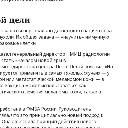
ой цели
создаются персонально для каждого пациента на
пухоли. Их общая задача — «научить» иммунную
раковые клетки.
сказал генеральный директор НМИЦ радиологии
 стать «началом новой эры в
амгендиректора центра Петр Шегай пояснил: «На
руется применять в самых тяжелых случаях — у
ой или метастатической меланомой кожи — в
е вакцина может использоваться как
ргического лечения меланомы кожи, также в
зработана в ФМБА России. Руководитель
ляла, что это принципиально новый подход к
. Она объяснила принцип действия нового
 глубоком анализе генетического материала