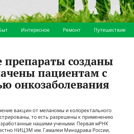
Быт
Интересное
Ремонт
Путешествие
 препараты созданы
начены пациентам с
ью онкозаболевания
нение вакцин от меланомы и колоректального
стрированы, то есть разрешены к применению
разработанные нашими учеными. Первая мРНК
естно НИЦЭМ им. Гамалеи Минздрава России,