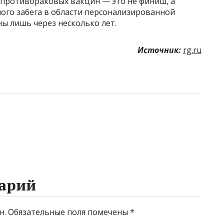
 противораковых вакцин — это не финиш, а
жного забега в области персонализированной
ны лишь через несколько лет.
Источник:
rg.ru
арий
н.
Обязательные поля помечены
*