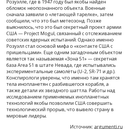
Розуэлле, где в 1947 году был якобы найден
обломок неопознанного объекта. Военные
сначала заявили о «летающей тарелке», затем
сообщили, что это был метеозонд. Позже
выяснилось, что это был секретный проект армии
США — Project Mogul, связанный с отслеживанием
советских ядерных испытаний. Однако именно
Розуэлл стал основой мифа о «контакте США с
пришельцами». Еще одним загадочным объектом
является так называемая «Зона 51» — секретная
база Area 51 в штате Невада, где испытывались
экспериментальные самолёты (U-2, SR-71 и др.).
Конспирологи уверены, что именно там хранятся
тела инопланетян с разбившегося корабля, а
также детали их звездного шаттла. Работы над
исследованием применяемых инопланетных
технологий якобы позволили США совершить
технологический прорыв, что вывело страну в
мировые лидеры.
Источник:
argumenti.ru