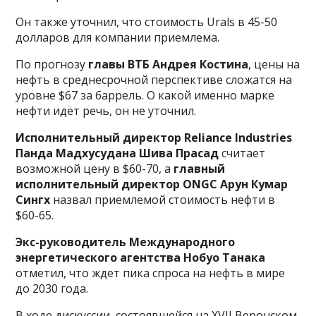
Он также уточнил, что стоимость Urals в 45-50
долларов для компании приемлема.
По прогнозу
главы ВТБ Андрея Костина
, цены на
нефть в среднесрочной перспективе сложатся на
уровне $67 за баррель. О какой именно марке
нефти идёт речь, он не уточнил.
Исполнительный директор Reliance Industries
Панда Мадхусудана Шива Прасад
считает
возможной цену в $60-70, а
главный
исполнительный директор ONGC Арун Кумар
Сингх
назвал приемлемой стоимость нефти в
$60-65.
Экс-руководитель Международного
энергетического агентства Нобуо Танака
отметил, что ждет пика спроса на нефть в мире
до 2030 года.
В ходе дискуссии, состоявшейся на XVII Веронском