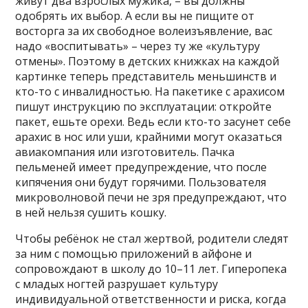
живут два взрослых мужика, – вы должны
одобрять их выбор. А если вы не пищите от
восторга за их свободное волеизъявление, вас
надо «воспитывать» – через ту же «культуру
отмены». Поэтому в детских книжках на каждой
картинке теперь представитель меньшинств и
кто-то с инвалидностью. На пакетике с арахисом
пишут инструкцию по эксплуатации: откройте
пакет, ешьте орехи. Ведь если кто-то засунет себе
арахис в нос или уши, крайними могут оказаться
авиакомпания или изготовитель. Пачка
пельменей имеет предупреждение, что после
кипячения они будут горячими. Пользователя
микроволновой печи не зря предупреждают, что
в ней нельзя сушить кошку.
Чтобы ребёнок не стал жертвой, родители следят
за ним с помощью приложений в айфоне и
сопровождают в школу до 10–11 лет. Гиперопека
с младых ногтей разрушает культуру
индивидуальной ответственности и риска, когда