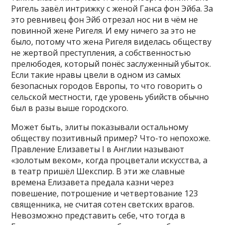
Ригель завёл интрижку с женой Ганса фон Эйба. За
это ревнивец фон Эйб отрезал нос ни в чём не
повинной жене Ригеля. И ему ничего за это не
было, потому что жена Ригеля виделась обществу
не жертвой преступления, а собственностью
прелюбодея, который понёс заслуженный убыток.
Если такие нравы цвели в одном из самых
безопасных городов Европы, то что говорить о
сельской местности, где уровень убийств обычно
был в разы выше городского.
Может быть, элиты показывали остальному
обществу позитивный пример? Что-то непохоже.
Правление Елизаветы I в Англии называют
«золотым веком», когда процветали искусства, а
в театр пришёл Шекспир. В эти же славные
времена Елизавета предала казни через
повешение, потрошение и четвертование 123
священника, не считая сотен светских врагов.
Невозможно представить себе, что тогда в