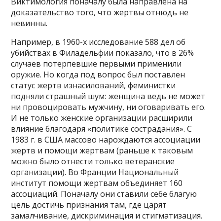
Виктимология поначалу была направлена на
доказательство того, что жертвы отнюдь не
невинны.
Например, в 1960-х исследование 588 дел об
убийствах в Филадельфии показало, что в 26%
случаев потерпевшие первыми применили
оружие. Но когда под вопрос был поставлен
статус жертв изнасилований, феминистки
подняли страшный шум: женщина ведь не может
ни провоцировать мужчину, ни оговаривать его.
И не только женские организации расширили
влияние благодаря «политике сострадания». С
1983 г. в США массово нарождаются ассоциации
жертв и помощи жертвам (раньше к таковым
можно было отнести только ветеранские
организации). Во Франции Национальный
институт помощи жертвам объединяет 160
ассоциаций. Поначалу они ставили себе благую
цель достичь признания там, где царят
замалчивание, дискриминация и стигматизация.