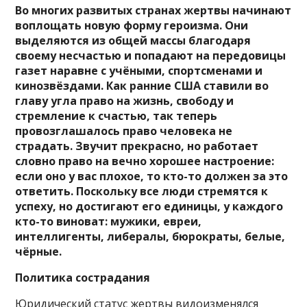
Во многих развитых странах жертвы начинают
воплощать новую форму героизма. Они
выделяются из общей массы благодаря
своему несчастью и попадают на передовицы
газет наравне с учёными, спортсменами и
кинозвёздами. Как ранние США ставили во
главу угла право на жизнь, свободу и
стремление к счастью, так теперь
провозглашалось право человека не
страдать. Звучит прекрасно, но работает
словно право на вечно хорошее настроение:
если оно у вас плохое, то кто-то должен за это
ответить. Поскольку все люди стремятся к
успеху, но достигают его единицы, у каждого
кто-то виноват: мужики, евреи,
интеллигенты, либералы, бюрократы, белые,
чёрные.
Политика сострадания
Юридический статус жертвы видоизменялся