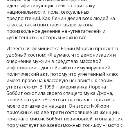
идентифицирующие себя по признаку
национальности, пола, сексуальных
предпочтений. Как Ленин делил всех людей на
классы, так и они ставят выше закона
произвольное деление на «угнетателей» и
«угнетённых», которым можно всё.
Известная феминистка Робин Морган прыгает в
удобный костюм: «Я думаю, что демонизация и
очернение мужчин в средствах массовой
информации – достойный и стимулирующий
политический акт, потому что угнетённый класс
имеет право на классовую ненависть к своим
угнетателям». В 1993 г. американка Лорена
Боббит оскопила своего спящего мужа Джона,
заявив на суде: «У него всегда бывает оргазм, а
моего оргазма он не ждёт. Он эгоист!» Жюри
присяжных, на две трети состоявшее из женщин,
признало миссис Боббит невиновной, и она до сих
пор участвует во всевозможных ток-шоу – часто с