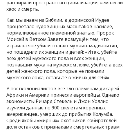
расширяли пространство цивилизации, чем несли
хаос и смерть.
Как мы знаем из Библии, в доримской Иудее
процветало чудовищных масштабов насилие,
нормализованное племенной знатью. Пророк
Моисей в Ветхом Завете возмущён тем, что
израильтяне убили только мужчин-мадианитян,
но пощадили их женщин и детей: «Итак, убейте
всех детей мужеского пола и всех женщин,
познавших мужа на мужеском ложе, убейте; а всех
детей женского пола, которые не познали
мужеского ложа, оставьте в живых для себя».
У постколониалистов всё зло племенам дикарей
Африки и Америки принесли европейцы. Однако
экономисты Ричард Стекель и Джон Уоллис
изучили данные по 900 скелетам коренных
американцев, умерших до прибытия Колумба.
Среди якобы «мирных» охотников-собирателей
доля останков с признаками смертельных травм