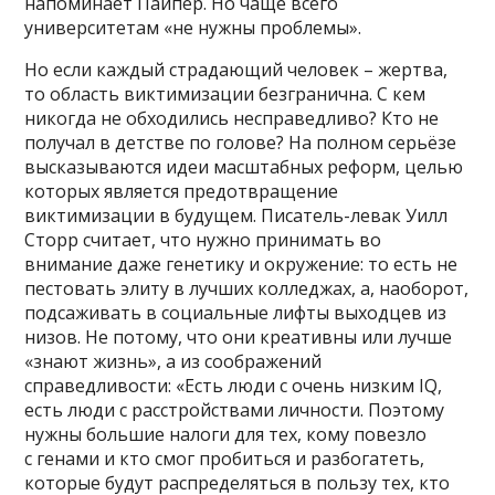
напоминает Пайпер. Но чаще всего
университетам «не нужны проблемы».
Но если каждый страдающий человек – жертва,
то область виктимизации безгранична. С кем
никогда не обходились несправедливо? Кто не
получал в детстве по голове? На полном серьёзе
высказываются идеи масштабных реформ, целью
которых является предотвращение
виктимизации в будущем. Писатель-левак Уилл
Сторр считает, что нужно принимать во
внимание даже генетику и окружение: то есть не
пестовать элиту в лучших колледжах, а, наоборот,
подсаживать в социальные лифты выходцев из
низов. Не потому, что они креативны или лучше
«знают жизнь», а из соображений
справедливости: «Есть люди с очень низким IQ,
есть люди с расстройствами личности. Поэтому
нужны большие налоги для тех, кому повезло
с генами и кто смог пробиться и разбогатеть,
которые будут распределяться в пользу тех, кто