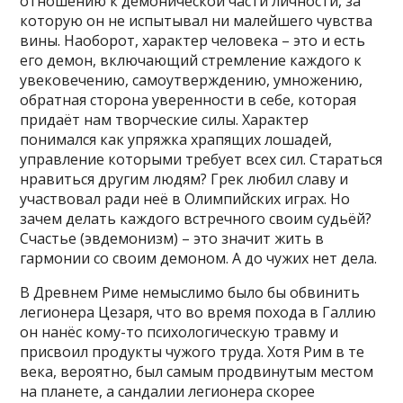
отношению к демонической части личности, за
которую он не испытывал ни малейшего чувства
вины. Наоборот, характер человека – это и есть
его демон, включающий стремление каждого к
увековечению, самоутверждению, умножению,
обратная сторона уверенности в себе, которая
придаёт нам творческие силы. Характер
понимался как упряжка храпящих лошадей,
управление которыми требует всех сил. Стараться
нравиться другим людям? Грек любил славу и
участвовал ради неё в Олимпийских играх. Но
зачем делать каждого встречного своим судьёй?
Счастье (эвдемонизм) – это значит жить в
гармонии со своим демоном. А до чужих нет дела.
В Древнем Риме немыслимо было бы обвинить
легионера Цезаря, что во время похода в Галлию
он нанёс кому-то психологическую травму и
присвоил продукты чужого труда. Хотя Рим в те
века, вероятно, был самым продвинутым местом
на планете, а сандалии легионера скорее