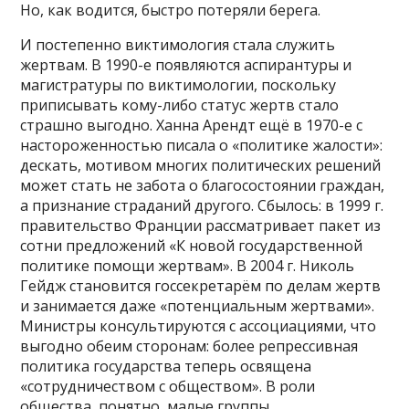
Но, как водится, быстро потеряли берега.
И постепенно виктимология стала служить
жертвам. В 1990-е появляются аспирантуры и
магистратуры по виктимологии, поскольку
приписывать кому-либо статус жертв стало
страшно выгодно. Ханна Арендт ещё в 1970-е с
настороженностью писала о «политике жалости»:
дескать, мотивом многих политических решений
может стать не забота о благосостоянии граждан,
а признание страданий другого. Сбылось: в 1999 г.
правительство Франции рассматривает пакет из
сотни предложений «К новой государственной
политике помощи жертвам». В 2004 г. Николь
Гейдж становится госсекретарём по делам жертв
и занимается даже «потенциальным жертвами».
Министры консультируются с ассоциациями, что
выгодно обеим сторонам: более репрессивная
политика государства теперь освящена
«сотрудничеством с обществом». В роли
общества, понятно, малые группы,