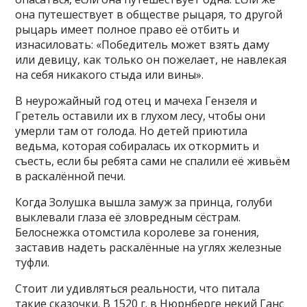
она путешествует в обществе рыцаря, то другой
рыцарь имеет полное право её отбить и
изнасиловать: «Победитель может взять даму
или девицу, как только он пожелает, не навлекая
на себя никакого стыда или вины».
В неурожайный год отец и мачеха Гензеля и
Гретель оставили их в глухом лесу, чтобы они
умерли там от голода. Но детей приютила
ведьма, которая собиралась их откормить и
съесть, если бы ребята сами не спалили её живьём
в раскалённой печи.
Когда Золушка вышла замуж за принца, голуби
выклевали глаза её зловредным сёстрам.
Белоснежка отомстила королеве за гонения,
заставив надеть раскалённые на углях железные
туфли.
Стоит ли удивляться реальности, что питала
такие сказочки. В 1520 г. в Нюрнберге некий Ганс