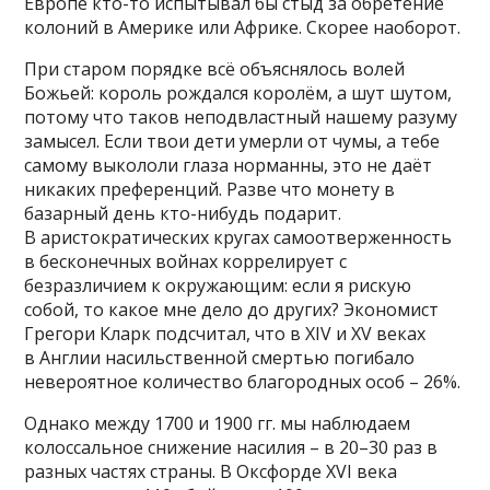
Европе кто-то испытывал бы стыд за обретение
колоний в Америке или Африке. Скорее наоборот.
При старом порядке всё объяснялось волей
Божьей: король рождался королём, а шут шутом,
потому что таков неподвластный нашему разуму
замысел. Если твои дети умерли от чумы, а тебе
самому выкололи глаза норманны, это не даёт
никаких преференций. Разве что монету в
базарный день кто-нибудь подарит.
В аристократических кругах самоотверженность
в бесконечных войнах коррелирует с
безразличием к окружающим: если я рискую
собой, то какое мне дело до других? Экономист
Грегори Кларк подсчитал, что в XIV и XV веках
в Англии насильственной смертью погибало
невероятное количество благородных особ – 26%.
Однако между 1700 и 1900 гг. мы наблюдаем
колоссальное снижение насилия – в 20–30 раз в
разных частях страны. В Оксфорде XVI века