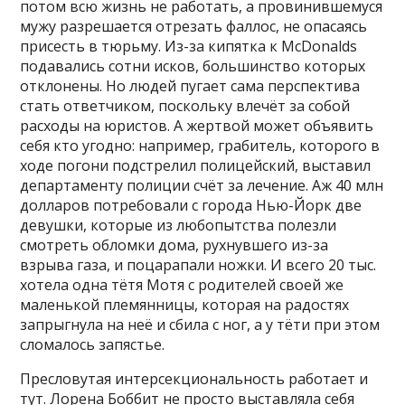
потом всю жизнь не работать, а провинившемуся
мужу разрешается отрезать фаллос, не опасаясь
присесть в тюрьму. Из-за кипятка к McDonalds
подавались сотни исков, большинство которых
отклонены. Но людей пугает сама перспектива
стать ответчиком, поскольку влечёт за собой
расходы на юристов. А жертвой может объявить
себя кто угодно: например, грабитель, которого в
ходе погони подстрелил полицейский, выставил
департаменту полиции счёт за лечение. Аж 40 млн
долларов потребовали с города Нью-Йорк две
девушки, которые из любопытства полезли
смотреть обломки дома, рухнувшего из-за
взрыва газа, и поцарапали ножки. И всего 20 тыс.
хотела одна тётя Мотя с родителей своей же
маленькой племянницы, которая на радостях
запрыгнула на неё и сбила с ног, а у тёти при этом
сломалось запястье.
Пресловутая интерсекциональность работает и
тут. Лорена Боббит не просто выставляла себя