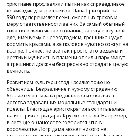
христиане прославляли пытки как справедливое
возмездие для грешников. Папа Григорий I в
590 году перечисляет семь смертных грехов и
меру ответственности за них. За самый обычный
гнев положено четвертование, за тягу к вкусной
еде, именуемую чревоугодием, грешника будут
кормить крысами, а за половое чувство сожгут на
костре. Точнее, не всё так просто: это ведьмы и
еретики мучились в пламени от силы пару минут,
а грешники должны беспрерывно страдать целую
вечность.
Развитием культуры спад насилия тоже не
объяснишь. Безразличие к чужому страданию
бросается в глаза в средневековых сказках, с
детства задававших моральные стандарты и
идеалы. Блестящая аристократия воспитывалась
на историях о рыцарях Круглого стола. Например,
в легенде о Ланселоте говорится, что в
королевстве Логр дама может никого не
опасаться, если она путешествует одна. Если же