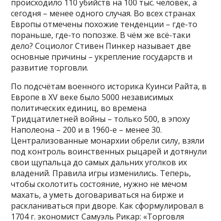
происходило 110 убийств на 100 тыс. человек, а
сегодня – менее одного случая. Во всех странах
Европы отмечены похожие тенденции – где-то
пораньше, где-то попозже. В чём же всё-таки
дело? Социолог Стивен Пинкер называет две
основные причины – укрепление государств и
развитие торговли.
По подсчётам военного историка Куинси Райта, в
Европе в XV веке было 5000 независимых
политических единиц, во времена
Тридцатилетней войны – только 500, в эпоху
Наполеона – 200 и в 1960-е – менее 30.
Централизованные монархии обрели силу, взяли
под контроль воинственных рыцарей и дотянули
свои щупальца до самых дальних уголков их
владений. Правила игры изменились. Теперь,
чтобы сколотить состояние, нужно не мечом
махать, а уметь договариваться на бирже и
раскланиваться при дворе. Как сформулировал в
1704 г. экономист Самуэль Рикар: «Торговля