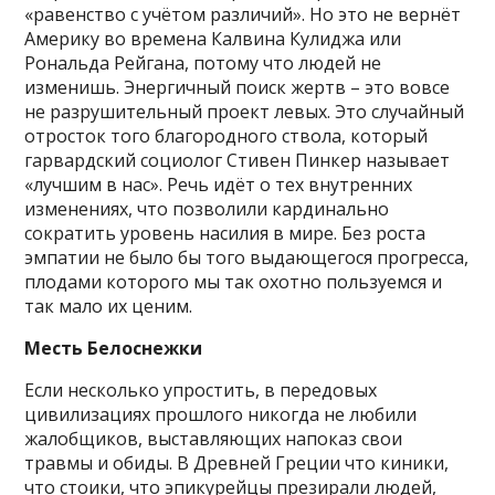
«равенство с учётом различий». Но это не вернёт
Америку во времена Калвина Кулиджа или
Рональда Рейгана, потому что людей не
изменишь. Энергичный поиск жертв – это вовсе
не разрушительный проект левых. Это случайный
отросток того благородного ствола, который
гарвардский социолог Стивен Пинкер называет
«лучшим в нас». Речь идёт о тех внутренних
изменениях, что позволили кардинально
сократить уровень насилия в мире. Без роста
эмпатии не было бы того выдающегося прогресса,
плодами которого мы так охотно пользуемся и
так мало их ценим.
Месть Белоснежки
Если несколько упростить, в передовых
цивилизациях прошлого никогда не любили
жалобщиков, выставляющих напоказ свои
травмы и обиды. В Древней Греции что киники,
что стоики, что эпикурейцы презирали людей,