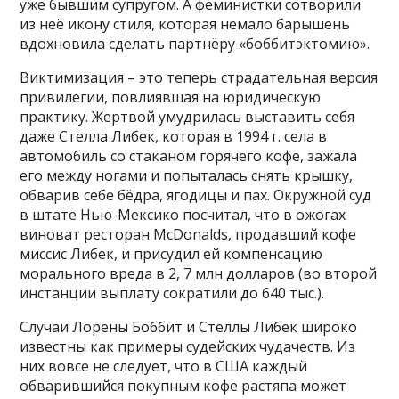
уже бывшим супругом. А феминистки сотворили
из неё икону стиля, которая немало барышень
вдохновила сделать партнёру «боббитэктомию».
Виктимизация – это теперь страдательная версия
привилегии, повлиявшая на юридическую
практику. Жертвой умудрилась выставить себя
даже Стелла Либек, которая в 1994 г. села в
автомобиль со стаканом горячего кофе, зажала
его между ногами и попыталась снять крышку,
обварив себе бёдра, ягодицы и пах. Окружной суд
в штате Нью-Мексико посчитал, что в ожогах
виноват ресторан McDonalds, продавший кофе
миссис Либек, и присудил ей компенсацию
морального вреда в 2, 7 млн долларов (во второй
инстанции выплату сократили до 640 тыс.).
Случаи Лорены Боббит и Стеллы Либек широко
известны как примеры судейских чудачеств. Из
них вовсе не следует, что в США каждый
обварившийся покупным кофе растяпа может