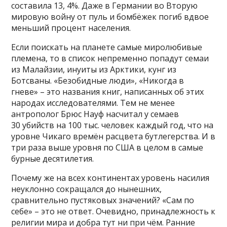
составила 13, 4%. Даже в Германии во Вторую
мировую войну от пуль и бомбёжек погиб вдвое
меньший процент населения.
Если поискать на планете самые миролюбивые
племена, то в список непременно попадут семаи
из Малайзии, инуиты из Арктики, кунг из
Ботсваны. «Безобидные люди», «Никогда в
гневе» – это названия книг, написанных об этих
народах исследователями. Тем не менее
антрополог Брюс Науф насчитал у семаев
30 убийств на 100 тыс. человек каждый год, что на
уровне Чикаго времён расцвета бутлегерства. И в
три раза выше уровня по США в целом в самые
бурные десятилетия.
Почему же на всех континентах уровень насилия
неуклонно сокращался до нынешних,
сравнительно пустяковых значений? «Сам по
себе» – это не ответ. Очевидно, принадлежность к
религии мира и добра тут ни при чём. Ранние