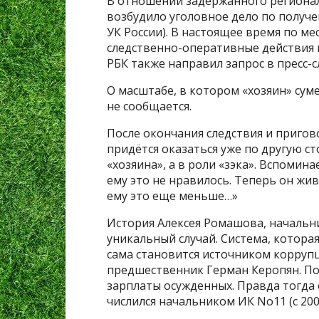
В отношении задержанного регионал
возбудило уголовное дело по получени
УК России). В настоящее время по м
следственно-оперативные действия 
РБК также направил запрос в пресс-
О масштабе, в котором «хозяин» сум
не сообщается.
После окончания следствия и пригово
придётся оказаться уже по другую ст
«хозяина», а в роли «зэка». Вспомин
ему это не нравилось. Теперь он жи
ему это еще меньше…»
История Алексея Ромашова, начальни
уникальный случай. Система, котора
сама становится источником коррупц
предшественник Герман Керопян. Пос
зарплаты осужденных. Правда тогда 
числился начальником ИК No11 (с 200