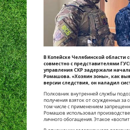
В Копейске Челябинской области 
совместно с представителями ГУС
управления СКР задержали началь
Ромашова. «Хозяин зоны», как вы
версии следствия, он наладил си
Полковник внутренней службы подоз
получения взяток от осужденных за 
том числе с применением запрещенны
Ромашов использовал производстве
личного обогащения. Этакое «воспит