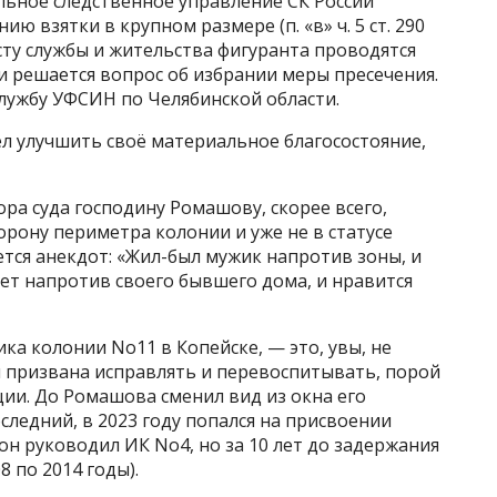
ьное следственное управление СК России
ю взятки в крупном размере (п. «в» ч. 5 ст. 290
есту службы и жительства фигуранта проводятся
и решается вопрос об избрании меры пресечения.
службу УФСИН по Челябинской области.
ел улучшить своё материальное благосостояние,
ра суда господину Ромашову, скорее всего,
орону периметра колонии и уже не в статусе
ается анекдот: «Жил-был мужик напротив зоны, и
вет напротив своего бывшего дома, и нравится
ка колонии No11 в Копейске, — это, увы, не
я призвана исправлять и перевоспитывать, порой
ии. До Ромашова сменил вид из окна его
ледний, в 2023 году попался на присвоении
он руководил ИК No4, но за 10 лет до задержания
8 по 2014 годы).