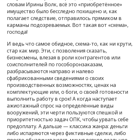
словам Ирины Волк, всё это «приобретённое»
имущество было бесследно похищено и, как
полагает следствие, отправилось прямиком в
карманы подозреваемых. Вот такая вот «схема»,
господа!
И ведь что самое обидное, схема-то, как ни крути,
стар как мир. Эти, с позволения сказать,
бизнесмены, влезая в роли контрагентов или
соисполнителей по гособоронзаказам,
разбрасываются направо и налево
сфабрикованными сведениями о своих
производственных возможностях, ценах на
комплектующие или, о боги, о своей готовности
выполнить работу в срок! А когда наступает
ажиотажный спрос на определённые виды
вооружений, эти черти пользуются спешкой и
приоритетностью задач ОПК, чтобы урвать себе
предоплату. А дальше — классика жанра: деньги
либо испаряются через фиктивные сделки, либо
просто обналичиваются, минуя всякое реальное