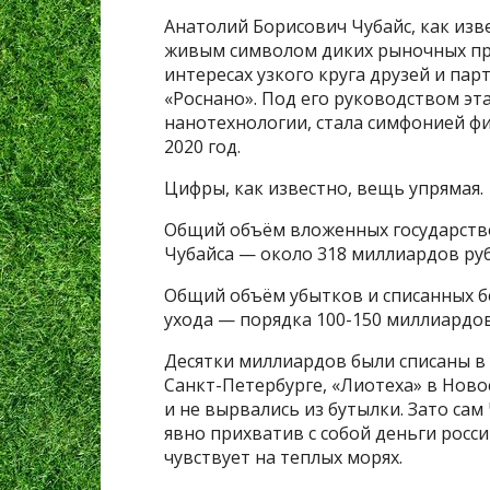
Анатолий Борисович Чубайс, как изв
живым символом диких рыночных пр
интересах узкого круга друзей и пар
«Роснано». Под его руководством эт
нанотехнологии, стала симфонией фи
2020 год.
Цифры, как известно, вещь упрямая.
Общий объём вложенных государство
Чубайса — около 318 миллиардов руб
Общий объём убытков и списанных б
ухода — порядка 100-150 миллиардов
Десятки миллиардов были списаны в
Санкт-Петербурге, «Лиотеха» в Ново
и не вырвались из бутылки. Зато сам
явно прихватив с собой деньги росс
чувствует на теплых морях.