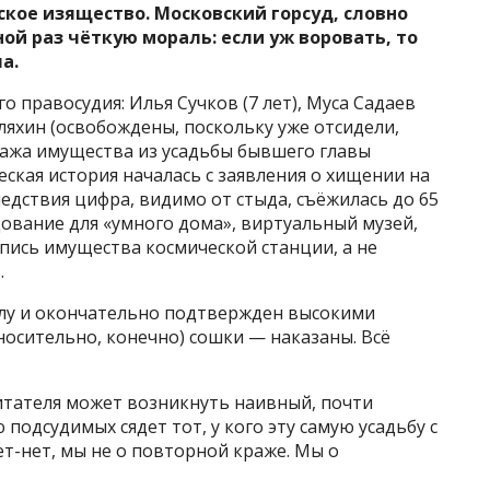
кое изящество. Московский горсуд, словно
ой раз чёткую мораль: если уж воровать, то
а.
о правосудия: Илья Сучков (7 лет), Муса Садаев
 Уляхин (освобождены, поскольку уже отсидели,
Кража имущества из усадьбы бывшего главы
еская история началась с заявления о хищении на
ледствия цифра, видимо от стыда, съёжилась до 65
ование для «умного дома», виртуальный музей,
пись имущества космической станции, а не
.
силу и окончательно подтвержден высокими
осительно, конечно) сошки — наказаны. Всё
итателя может возникнуть наивный, почти
 подсудимых сядет тот, у кого эту самую усадьбу с
т-нет, мы не о повторной краже. Мы о