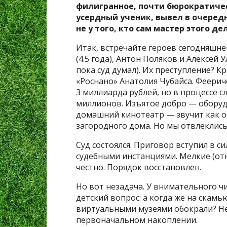
филигранное, почти бюрократичес
усердный ученик, вывел в очередн
не у того, кто сам мастер этого дел
Итак, встречайте героев сегодняшнег
(4.5 года), Антон Поляков и Алексей
пока суд думал). Их преступление? 
«Роснано» Анатолия Чубайса. Феерич
3 миллиарда рублей, но в процессе с
миллионов. Изъятое добро — оборуд
домашний кинотеатр — звучит как о
загородного дома. Но мы отвлеклись
Суд состоялся. Приговор вступил в 
судебными инстанциями. Мелкие (отн
честно. Порядок восстановлен.
Но вот незадача. У внимательного ч
детский вопрос: а когда же на скамью
виртуальными музеями обокрали? Не
первоначальном накоплении.