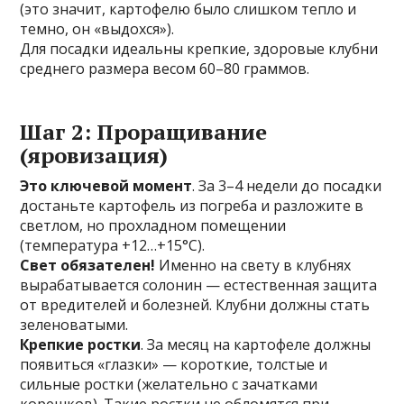
(это значит, картофелю было слишком тепло и
темно, он «выдохся»).
Для посадки идеальны крепкие, здоровые клубни
среднего размера весом 60–80 граммов.
Шаг 2: Проращивание
(яровизация)
Это ключевой момент
. За 3–4 недели до посадки
достаньте картофель из погреба и разложите в
светлом, но прохладном помещении
(температура +12…+15°C).
Свет обязателен!
Именно на свету в клубнях
вырабатывается солонин — естественная защита
от вредителей и болезней. Клубни должны стать
зеленоватыми.
Крепкие ростки
. За месяц на картофеле должны
появиться «глазки» — короткие, толстые и
сильные ростки (желательно с зачатками
корешков). Такие ростки не обломятся при