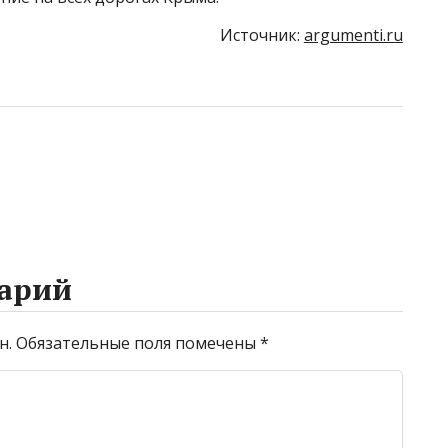
Источник:
argumenti.ru
арий
н.
Обязательные поля помечены
*