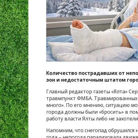
Количество пострадавших от неп
зон и недостаточным штатом гор
Главный редактор газеты «Ялта» Сер
травмпункт ФМБА. Травмированных и
много». По его мнению, ситуацию мо
города должны были «бросить» в по
работу власти Ялты либо не захотели,
Напомним, что снегопад обрушился 
года – непогода парализовала движе