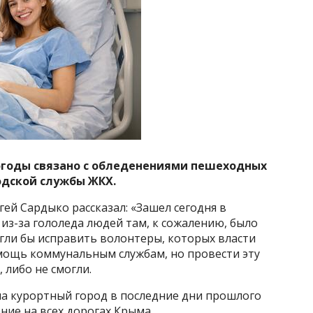
огоды связано с обледенениями пешеходных
одской службы ЖКХ.
гей Сардыко рассказал: «Зашел сегодня в
з-за гололеда людей там, к сожалению, было
гли бы исправить волонтеры, которых власти
мощь коммунальным службам, но провести эту
 либо не смогли.
на курортный город в последние дни прошлого
ние на всех дорогах Крыма.