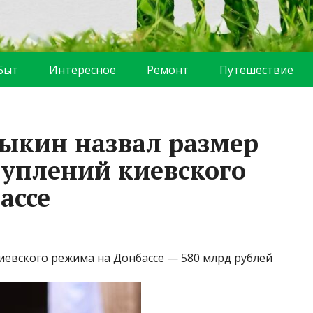
Быт
Интересное
Ремонт
Путешествие
рыкин назвал размер
туплений киевского
ассе
иевского режима на Донбассе — 580 млрд рублей