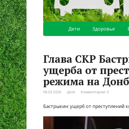
Дети
Здоровье
Глава СКР Баст
ущерба от прес
режима на Донб
08.03.2026
Дети
Комментарии: 0
Бастрыкин: ущерб от преступлений к