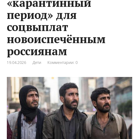
«карантинный
период» для
соцвыплат
новоиспечённым
россиянам
19.04.2026
Дети
Комментарии: 0