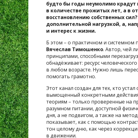
будто бы годы неумолимо крадут н
в количестве прожитых лет, а в от
восстановлению собственных сил? 
дополнительной нагрузкой, а, на
и интерес к жизни.
Б этом – о практичном и системном п
Вячеслав Тимошенко
. Автор, чей 
принципами, способными перезагрузи
обнадёживает: ресурс человеческого
в любом возрасте. Нужно лишь перес
помогать грамотно.
Этот канал создан для тех, кто уста
вымощенный конкретными действиям
теориям – только проверенные на пра
разумном питании, доступной физиче
дня, а не подвигом, а также на мето
показывает, как с помощью контрас
тон целому дню, как через коррекци
в движении.