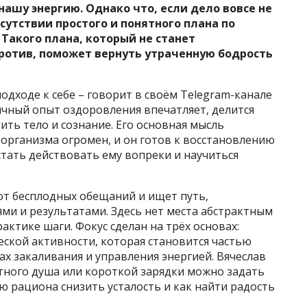
ашу энергию. Однако что, если дело вовсе не
сутствии простого и понятного плана по
Такого плана, который не станет
против, поможет вернуть утраченную бодрость
одходе к себе – говорит в своём Telegram-канале
личный опыт оздоровления впечатляет, делится
ть тело и сознание. Его основная мысль
 организма огромен, и он готов к восстановлению
тать действовать ему вопреки и научиться
л от бесплодных обещаний и ищет путь,
и и результатами. Здесь нет места абстрактным
ктике шаги. Фокус сделан на трёх основах:
ской активности, которая становится частью
дах закаливания и управления энергией. Вячеслав
тного душа или короткой зарядки можно задать
ю рациона снизить усталость и как найти радость