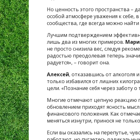
Но ценность этого пространства – да
особой атмосфере уважения к себе, 
сообщества, где всегда можно найти
Лучшим подтверждением эффективно
лишь два из многих примеров.
Мари
не просто снизила вес, следуя рекоме
радостью преодолевая теперь значит
радуется», – говорит она.
Алексей
, отказавшись от алкоголя и
только избавился от лишних килогра
цели. «Познание себя через заботу о 
Многие отмечают цепную реакцию п
обновлением приходят ясность мысл
финансового положения. Как отмечае
меняться изнутри, принося не только
Если вы оказались на перепутье, чув
работают, но пугаетесь радикальных