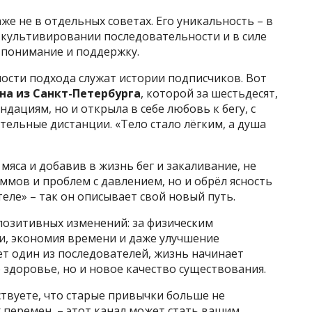
же не в отдельных советах. Его уникальность – в
в культивировании последовательности и в силе
 понимание и поддержку.
сти подхода служат истории подписчиков. Вот
на из Санкт-Петербурга
, которой за шестьдесят,
ндациям, но и открыла в себе любовь к бегу, с
ельные дистанции. «Тело стало лёгким, а душа
 мяса и добавив в жизнь бег и закаливание, не
ммов и проблем с давлением, но и обрёл ясность
теле» – так он описывает свой новый путь.
озитивных изменений: за физическим
и, экономия времени и даже улучшение
т один из последователей, жизнь начинает
 здоровье, но и новое качество существования.
ствуете, что старые привычки больше не
 перемен, – этот канал может стать вашим