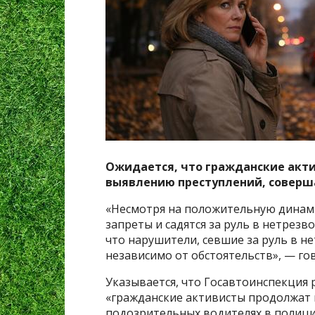
Ожидается, что гражданские акт
выявлению преступлений, совер
«Несмотря на положительную динами
запреты и садятся за руль в нетрезв
что нарушители, севшие за руль в не
независимо от обстоятельств», — го
Указывается, что Госавтоинспекция 
«гражданские активисты продолжат
подозрительных водителях в полици