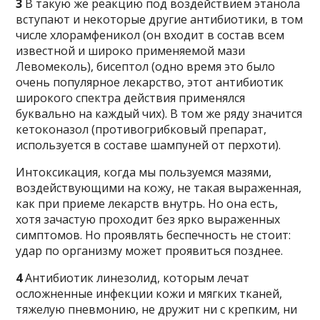
3
В такую же реакцию под воздействием этанола
вступают и некоторые другие антибиотики, в том
числе хлорамфеникол (он входит в состав всем
известной и широко применяемой мази
Левомеколь), бисептол (одно время это было
очень популярное лекарство, этот антибиотик
широкого спектра действия применялся
буквально на каждый чих). В том же ряду значится
кетоконазол (противогрибковый препарат,
используется в составе шампуней от перхоти).
Интоксикация, когда мы пользуемся мазями,
воздействующими на кожу, не такая выраженная,
как при приеме лекарств внутрь. Но она есть,
хотя зачастую проходит без ярко выраженных
симптомов. Но проявлять беспечность не стоит:
удар по организму может проявиться позднее.
4
Антибиотик линезолид, которым лечат
осложненные инфекции кожи и мягких тканей,
тяжелую пневмонию, не дружит ни с крепким, ни