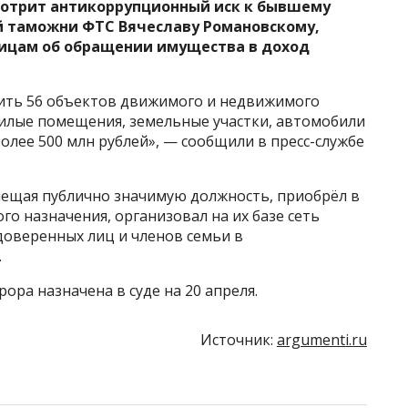
мотрит антикоррупционный иск к бывшему
й таможни ФТС Вячеславу Романовскому,
лицам об обращении имущества в доход
тить 56 объектов движимого и недвижимого
жилые помещения, земельные участки, автомобили
лее 500 млн рублей», — сообщили в пресс-службе
амещая публично значимую должность, приобрёл в
о назначения, организовал на их базе сеть
доверенных лиц и членов семьи в
.
рора назначена в суде на 20 апреля.
Источник:
argumenti.ru