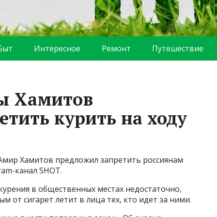
Быт
Интересное
Ремонт
Путешествие
мы Хамитов
етить курить на ходу
Амир Хамитов предложил запретить россиянам
gram-канал SHOT.
курения в общественных местах недостаточно,
дым от сигарет летит в лица тех, кто идет за ними.