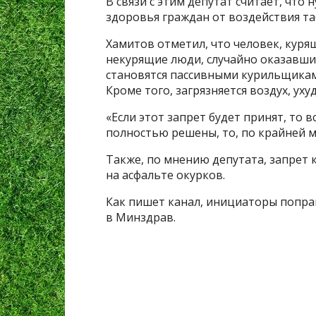
В связи с этим депутат считает, что
здоровья граждан от воздействия та
Хамитов отметил, что человек, курящ
некурящие люди, случайно оказавши
становятся пассивными курильщикам
Кроме того, загрязняется воздух, ух
«Если этот запрет будет принят, то
полностью решены, то, по крайней м
Также, по мнению депутата, запрет к
на асфальте окурков.
Как пишет канал, инициаторы поправ
в Минздрав.