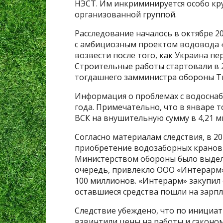
НЭСТ. Им инкриминируется особо к
организованной группой.
Расследование началось в октябре 20
с амбициозным проектом водовода «
возвести после того, как Украина п
Строительные работы стартовали в 
тогдашнего замминистра обороны Т
Информация о проблемах с водоснаб
года. Примечательно, что в январе 
ВСК на внушительную сумму в 4,21 м
Согласно материалам следствия, в 2
приобретение водозаборных кранов 
Министерством обороны было выделе
очередь, привлекло ООО «Интерарм» 
100 миллионов. «Интерарм» закупил 
оставшиеся средства пошли на зарпл
Следствие убеждено, что по инициат
взвинтили цены на работы и сэконом