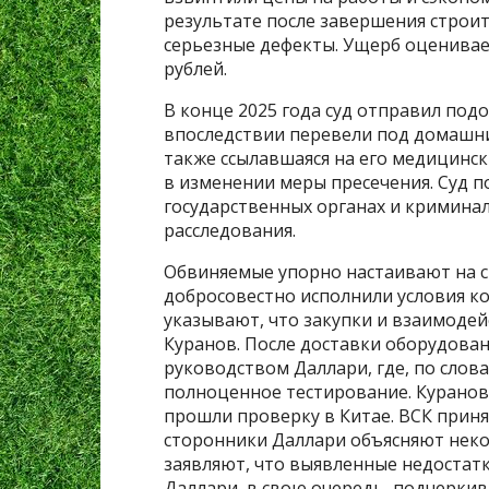
результате после завершения строи
серьезные дефекты. Ущерб оценивае
рублей.
В конце 2025 года суд отправил под
впоследствии перевели под домашни
также ссылавшаяся на его медицинск
в изменении меры пресечения. Суд по
государственных органах и криминал
расследования.
Обвиняемые упорно настаивают на с
добросовестно исполнили условия ко
указывают, что закупки и взаимоде
Куранов. После доставки оборудован
руководством Даллари, где, по слов
полноценное тестирование. Куранов,
прошли проверку в Китае. ВСК прин
сторонники Даллари объясняют нек
заявляют, что выявленные недостатк
Даллари, в свою очередь, подчеркив