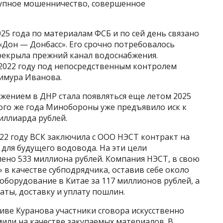
рупное мошенничество, совершенное
25 года по материалам ФСБ и по сей день связано
Дон — Донбасс». Его срочно потребовалось
ерекрыла прежний канал водоснабжения.
2022 году под непосредственным контролем
имура Иванова.
жением в ДНР стала появляться еще летом 2025
того же года Минобороны уже предъявило иск к
иллиарда рублей.
022 году ВСК заключила с ООО НЭСТ контракт на
для будущего водовода. На эти цели
но 533 миллиона рублей. Компания НЭСТ, в свою
в качестве субподрядчика, оставив себе около
оборудование в Китае за 117 миллионов рублей, а
аты, доставку и уплату пошлин.
иве Куранова участники сговора искусственно
или на качестве закупаемых материалов. В