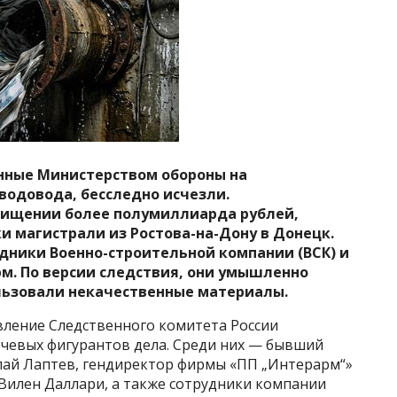
нные Министерством обороны на
водовода, бесследно исчезли.
 хищении более полумиллиарда рублей,
 магистрали из Ростова-на-Дону в Донецк.
дники Военно-строительной компании (ВСК) и
м. По версии следствия, они умышленно
ользовали некачественные материалы.
вление Следственного комитета России
ючевых фигурантов дела. Среди них — бывший
лай Лаптев, гендиректор фирмы «ПП „Интерарм“»
Вилен Даллари, а также сотрудники компании