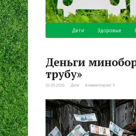
Дети
Здоровье
Деньги минобо
трубу»
02.03.2026
Дети
Комментарии: 0