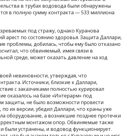
тельства в трубах водовода были обнаружены
тся в полную сумму контракта — 533 миллиона
озреваемых под стражу, однако Куранова
й арест по состоянию здоровья. Защита Даллари,
ие проблемы, добилась, чтобы ему было отказано
считал, что обвиняемый, имея связи в
ьной среде, может оказать давление на ход
воей невиновности, утверждая, что
нтракта. Источники, близкие к Даллари,
йствие с заказчиками полностью курировал
ие оказалось на базе «Интерарм» под
ам защиты, не было возможности провести
 по их версии, убедил Даллари, что краны уже
яла оборудование, а возникшие позднее протечки
орректным монтажом опор. Обвиняемые также
и были устранены, и водовод функционирует.
ает, что был знаком только с Курановым и не мог