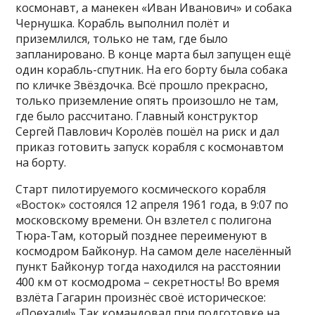
космонавт, а манекен «Иван Иванович» и собака
Чернушка. Корабль выполнил полёт и
приземлился, только не там, где было
запланировано. В конце марта был запущен ещё
один корабль-спутник. На его борту была собака
по кличке Звёздочка. Всё прошло прекрасно,
только приземление опять произошло не там,
где было рассчитано. Главный конструктор
Сергей Павлович Королёв пошёл на риск и дал
приказ готовить запуск корабля с космонавтом
на борту.
Старт пилотируемого космического корабля
«Восток» состоялся 12 апреля 1961 года, в 9:07 по
московскому времени. Он взлетел с полигона
Тюра-Там, который позднее переименуют в
космодром Байконур. На самом деле населённый
пункт Байконур тогда находился на расстоянии
400 км от космодрома – секретность! Во время
взлёта Гагарин произнёс своё историческое:
«Поехали!» Так командовал при подготовке на