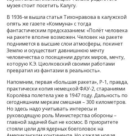
музея стоит посетить Калугу.
В 1936-м вышла статья Тихонравова в калужской
опять же газете «Коммуна» с тогда
фантастическим предсказанием: «Полёт человека
на ракете вполне возможен. Человек на ракете
поднимется в высшие слои атмосферы, покинет
Землю и осуществит давнишнюю мечту
человечества о посещении других миров, мечту,
которую К.Э. Циолковский своими работами
превратил из фантазии в реальность».
Напомним, первая «большая ракета», Р-1, правда,
практически копия немецкой ФАУ-2, стараниями
Королёва полетела уже в 1947 году. Дальность по
сегодняшним меркам смешная – 300 километров.
Но здесь надо учитывать интересы и
руководящую роль Министерства обороны –
главной задачей был не космос. В приоритете
стояли цели для ядерных боеголовок на
Американском континенте. Но каждая новая