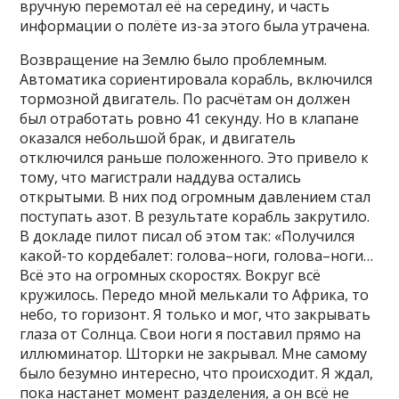
вручную перемотал её на середину, и часть
информации о полёте из-за этого была утрачена.
Возвращение на Землю было проблемным.
Автоматика сориентировала корабль, включился
тормозной двигатель. По расчётам он должен
был отработать ровно 41 секунду. Но в клапане
оказался небольшой брак, и двигатель
отключился раньше положенного. Это привело к
тому, что магистрали наддува остались
открытыми. В них под огромным давлением стал
поступать азот. В результате корабль закрутило.
В докладе пилот писал об этом так: «Получился
какой-то кордебалет: голова–ноги, голова–ноги…
Всё это на огромных скоростях. Вокруг всё
кружилось. Передо мной мелькали то Африка, то
небо, то горизонт. Я только и мог, что закрывать
глаза от Солнца. Свои ноги я поставил прямо на
иллюминатор. Шторки не закрывал. Мне самому
было безумно интересно, что происходит. Я ждал,
пока настанет момент разделения, а он всё не