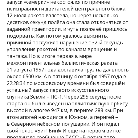
запуск «семёрки» не состоялся по причине
неисправности двигателей центрального блока.
12 июля ракета взлетела, но через несколько
десятков секунд полёта она стала отклоняться от
заданной траектории, и чуть позже её пришлось
подорвать. Как потом удалось выяснить,
причиной послужило нарушение с 32-й секунды
управления ракетой по каналам вращения и
тангажа. Но в итоге первая в мире
межконтинентальная баллистическая ракета
21 августа 1957 года доставила груз на дальность
около 6500 км. А в пятницу 4 октября 1957 года в
22:28:34 по московскому времени был совершён
успешный запуск первого искусственного
спутника Земли – ПС-1. Через 295 секунд после
старта он был выведен на эллиптическую орбиту
высотой в апогее 947 км, в перигее 288 км. При
этом апогей находился в Южном, а перигей –
в Северном небесном полушарии. И он подал
свой голос: «Бип! Бип!» И ещё на первом витке
прозвучало сообщение ТАСС: «В результате