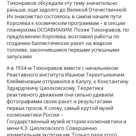
Тихонравов обсуждали эту тему значительно
раньше, ещё задолго до Великой Отечественной.
Их знакомство состоялось в самом начале пути
Королёва к космическим программам – в секции
планеризма ОСОАВИАХИМ. Позже Тихонравов, по
предложению Королёва, возглавил работы по
созданию баллистических ракет на жидком
топливе, закончившиеся первыми успешными
запусками.
А в 1934-м Тихонравов вместе с начальником
Реактивного института Иваном Терентьевичем
Клеймёновым отправился в Калугу, к Константину
Эдуардовичу Циолковскому. Теоретика
реактивного движения они сильно удивили
фотографиями своих ракет и результатами
первых пусков. К слову, самый крутой музей
космонавтики России –
Государственный музей истории космонавтики и
мени К.Э. Циолковского. Совершенно
изумительная экспозиция. Только ради этого