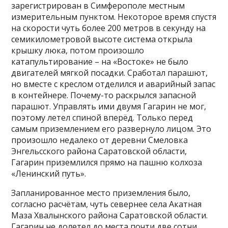
зарегистрирован в Симферополе местным
измерительным пунктом. Некоторое время спустя
на скорости чуть более 200 метров в секунду на
семикилометровой высоте система открыла
крышку люка, потом произошло
катапультирование – на «Востоке» не было
двигателей мягкой посадки. Сработал парашют,
но вместе с креслом отделился и аварийный запас
в контейнере. Почему-то раскрылся запасной
парашют. Управлять ими двумя Гагарин не мог,
поэтому летел спиной вперёд. Только перед
самым приземлением его развернуло лицом. Это
произошло недалеко от деревни Смеловка
Энгельсского района Саратовской области,
Гагарин приземлился прямо на пашню колхоза
«Ленинский путь».
Запланированное место приземления было,
согласно расчётам, чуть севернее села Акатная
Маза Хвалынского района Саратовской области.
Гагарин не долетел до места почти две сотни