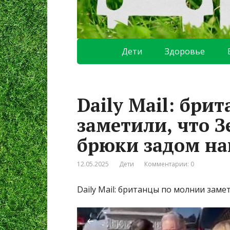
Дети
Здоровье
Daily Mail: бри
заметили, что З
брюки задом на
12.05.2025
Дети
Комментарии: 0
Daily Mail: британцы по молнии зам