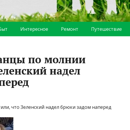
Быт
Интересное
Ремонт
Путешествие
танцы по молнии
еленский надел
перед
етили, что Зеленский надел брюки задом наперед