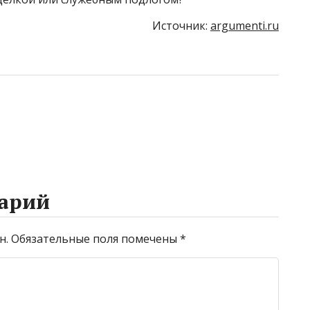
Источник:
argumenti.ru
арий
н.
Обязательные поля помечены
*