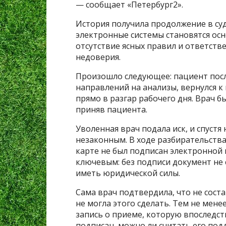
— сообщает «Петербург2».
История получила продолжение в суде
электронные системы становятся ос
отсутствие ясных правил и ответств
недоверия.
Произошло следующее: пациент посл
направлений на анализы, вернулся к 
прямо в разгар рабочего дня. Врач 
приняв пациента.
Уволенная врач подала иск, и спустя
незаконным. В ходе разбирательства
карте не был подписан электронной 
ключевым: без подписи документ не 
иметь юридической силы.
Сама врач подтвердила, что не соста
не могла этого сделать. Тем не мене
запись о приеме, которую впоследст
подписан, можно ли считать его по