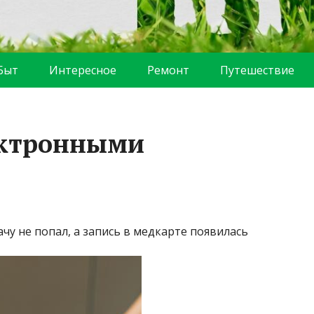
Быт
Интересное
Ремонт
Путешествие
лектронными
чу не попал, а запись в медкарте появилась