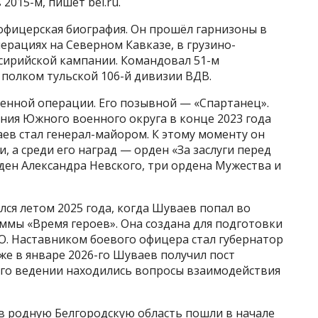
2015-м, пишет bel.ru.
фицерская биография. Он прошёл гарнизоны в
ерациях на Северном Кавказе, в грузино-
 сирийской кампании. Командовал 51-м
олком тульской 106-й дивизии ВДВ.
оенной операции. Его позывной — «Спартанец».
ния Южного военного округа в конце 2023 года
аев стал генерал-майором. К этому моменту он
и, а среди его наград — орден «За заслуги перед
рден Александра Невского, три ордена Мужества и
лся летом 2025 года, когда Шуваев попал во
ммы «Время героев». Она создана для подготовки
О. Наставником боевого офицера стал губернатор
же в январе 2026-го Шуваев получил пост
 его ведении находились вопросы взаимодействия
 родную Белгородскую область пошли в начале