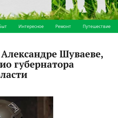
Быт
Интересное
Ремонт
Путешествие
 Александре Шуваеве,
ио губернатора
бласти