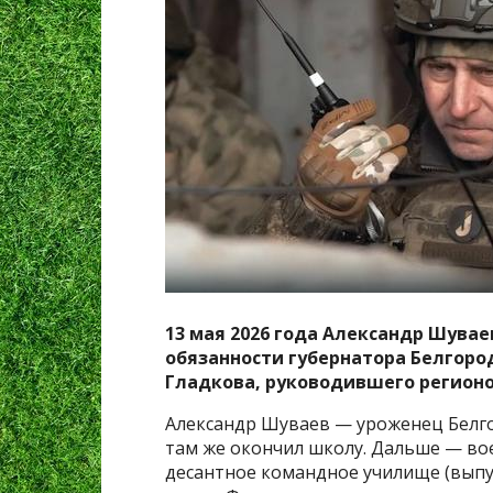
13 мая 2026 года Александр Шув
обязанности губернатора Белгород
Гладкова, руководившего регионом
Александр Шуваев — уроженец Белгор
там же окончил школу. Дальше — вое
десантное командное училище (выпус