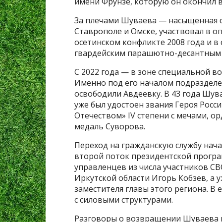
имени Фрунзе, которую он окончил в 
За плечами Шуваева — насыщенная о
Ставрополе и Омске, участвовал в оп
осетинском конфликте 2008 года и в
гвардейским парашютно-десантным п
С 2022 года — в зоне специальной в
Именно под его началом подразделе
освободили Авдеевку. В 43 года Шув
уже был удостоен звания Героя Росси
Отечеством» IV степени с мечами, о
медаль Суворова.
Переход на гражданскую службу нача
второй поток президентской програ
управленцев из числа участников СВ
Иркутской области Игорь Кобзев, а у
заместителя главы этого региона. В
с силовыми структурами.
Разговоры о возвращении Шуваева в