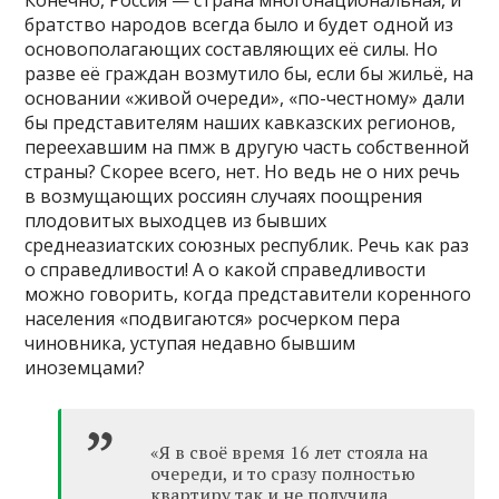
братство народов всегда было и будет одной из
основополагающих составляющих её силы. Но
разве её граждан возмутило бы, если бы жильё, на
основании «живой очереди», «по-честному» дали
бы представителям наших кавказских регионов,
переехавшим на пмж в другую часть собственной
страны? Скорее всего, нет. Но ведь не о них речь
в возмущающих россиян случаях поощрения
плодовитых выходцев из бывших
среднеазиатских союзных республик. Речь как раз
о справедливости! А о какой справедливости
можно говорить, когда представители коренного
населения «подвигаются» росчерком пера
чиновника, уступая недавно бывшим
иноземцами?
«Я в своё время 16 лет стояла на
очереди, и то сразу полностью
квартиру так и не получила,