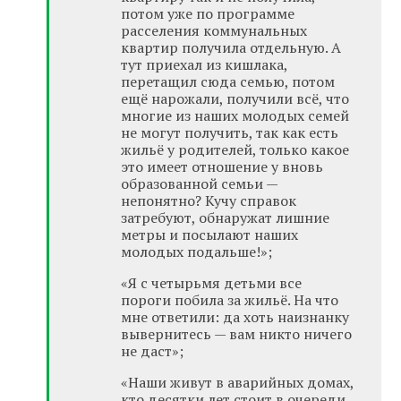
потом уже по программе
расселения коммунальных
квартир получила отдельную. А
тут приехал из кишлака,
перетащил сюда семью, потом
ещё нарожали, получили всё, что
многие из наших молодых семей
не могут получить, так как есть
жильё у родителей, только какое
это имеет отношение у вновь
образованной семьи —
непонятно? Кучу справок
затребуют, обнаружат лишние
метры и посылают наших
молодых подальше!»;
«Я с четырьмя детьми все
пороги побила за жильё. На что
мне ответили: да хоть наизнанку
вывернитесь — вам никто ничего
не даст»;
«Наши живут в аварийных домах,
кто десятки лет стоит в очереди