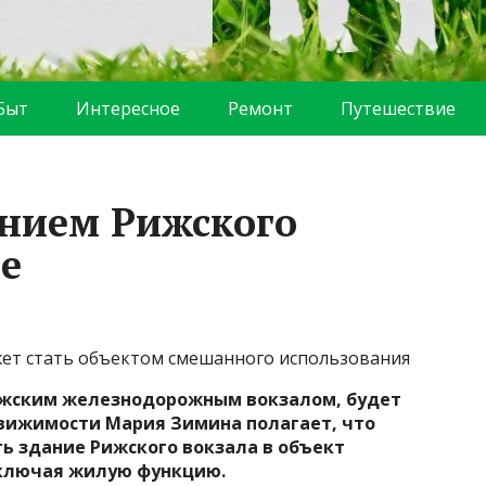
Быт
Интересное
Ремонт
Путешествие
анием Рижского
ве
жет стать объектом смешанного использования
Рижским железнодорожным вокзалом, будет
движимости Мария Зимина полагает, что
ть здание Рижского вокзала в объект
сключая жилую функцию.