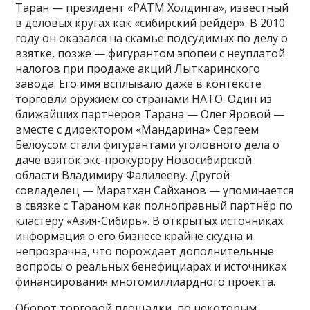
Таран — президент «РАТМ Холдинга», известный
в деловых кругах как «сибирский рейдер». В 2010
году он оказался на скамье подсудимых по делу о
взятке, позже — фигурантом эпопеи с неуплатой
налогов при продаже акций Лыткаринского
завода. Его имя всплывало даже в контексте
торговли оружием со странами НАТО. Один из
ближайших партнёров Тарана — Олег Яровой —
вместе с директором «Мандарина» Сергеем
Белоусом стали фигурантами уголовного дела о
даче взяток экс-прокурору Новосибирской
области Владимиру Фалилееву. Другой
совладелец — Маратхан Сайханов — упоминается
в связке с Тараном как полноправный партнёр по
кластеру «Азия-Сибирь». В открытых источниках
информация о его бизнесе крайне скудна и
непрозрачна, что порождает дополнительные
вопросы о реальных бенефициарах и источниках
финансирования многомиллиардного проекта.
Оборот торговой площадки, по некоторым