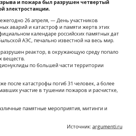
 взрыва и пожара был разрушен четвертый
ой электростанции.
 ежегодно 26 апреля, — День участников
ых аварий и катастроф и памяти жертв этих
официальном календаре российских памятных дат
быльской АЭС, печально известной на весь мир.
 разрушен реактор, в окружающую среду попало
х веществ.
дионуклиды по большей части территории
е после катастрофы погиб 31 человек, а более
авших участие в тушении пожаров и расчистке,
различные памятные мероприятия, митинги и
Источник:
argumenti.ru