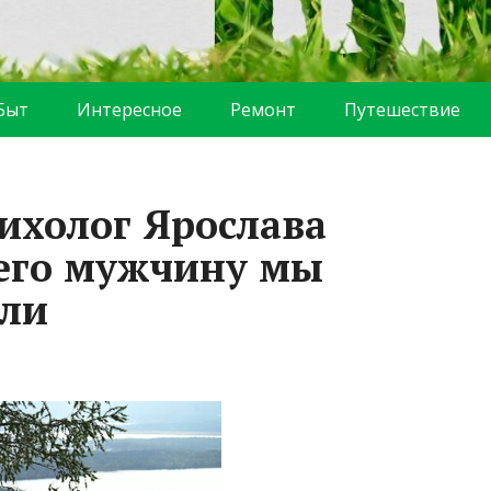
Быт
Интересное
Ремонт
Путешествие
ихолог Ярослава
его мужчину мы
али