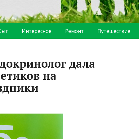
Быт
Интересное
Ремонт
Путешествие
докринолог дала
бетиков на
здники