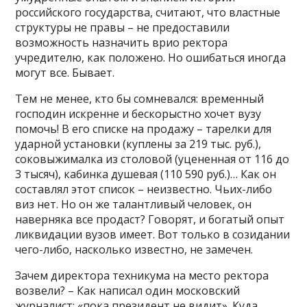
российского государства, считают, что властные
структуры не правы – не предоставили
возможность назначить врио ректора
учредителю, как положено. Но ошибаться иногда
могут все. Бывает.
Тем не менее, кто бы сомневался: временный
господин искренне и бескорыстно хочет вузу
помочь! В его списке на продажу – тарелки для
ударной установки (куплены за 219 тыс. руб.),
соковыжималка из столовой (уцененная от 116 до
3 тысяч), кабинка душевая (110 590 руб.)… Как он
составлял этот список – неизвестно. Чьих-либо
виз нет. Но он же талантливый человек, он
наверняка все продаст? Говорят, и богатый опыт
ликвидации вузов имеет. Вот только в созидании
чего-либо, насколько известно, не замечен.
Зачем директора техникума на место ректора
возвели? – Как написал один московский
журналист: «пока президент не видит». Куда