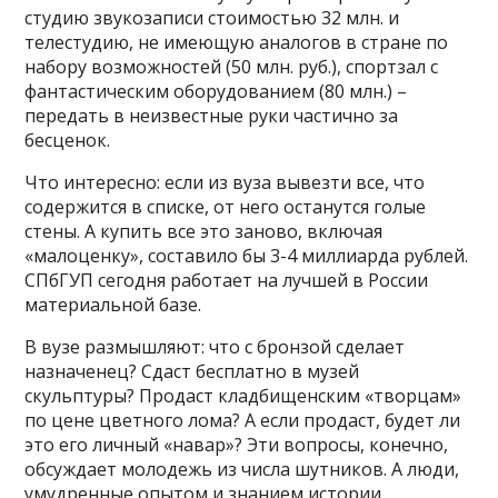
студию звукозаписи стоимостью 32 млн. и
телестудию, не имеющую аналогов в стране по
набору возможностей (50 млн. руб.), спортзал с
фантастическим оборудованием (80 млн.) –
передать в неизвестные руки частично за
бесценок.
Что интересно: если из вуза вывезти все, что
содержится в списке, от него останутся голые
стены. А купить все это заново, включая
«малоценку», составило бы 3-4 миллиарда рублей.
СПбГУП сегодня работает на лучшей в России
материальной базе.
В вузе размышляют: что с бронзой сделает
назначенец? Сдаст бесплатно в музей
скульптуры? Продаст кладбищенским «творцам»
по цене цветного лома? А если продаст, будет ли
это его личный «навар»? Эти вопросы, конечно,
обсуждает молодежь из числа шутников. А люди,
умудренные опытом и знанием истории