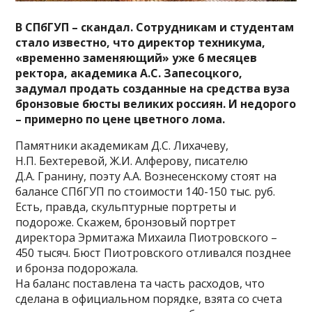
В СПбГУП – скандал. Сотрудникам и студентам
стало известно, что директор техникума,
«временно заменяющий» уже 6 месяцев
ректора, академика А.С. Запесоцкого,
задумал продать созданные на средства вуза
бронзовые бюсты великих россиян. И недорого
– примерно по цене цветного лома.
Памятники академикам Д.С. Лихачеву,
Н.П. Бехтеревой, Ж.И. Алферову, писателю
Д.А. Гранину, поэту А.А. Вознесенскому стоят на
балансе СПбГУП по стоимости 140-150 тыс. руб.
Есть, правда, скульптурные портреты и
подороже. Скажем, бронзовый портрет
директора Эрмитажа Михаила Пиотровского –
450 тысяч. Бюст Пиотровского отливался позднее
и бронза подорожала.
На баланс поставлена та часть расходов, что
сделана в официальном порядке, взята со счета