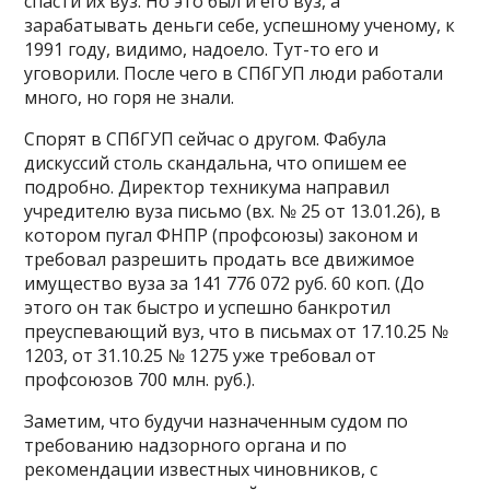
спасти их вуз. Но это был и его вуз, а
зарабатывать деньги себе, успешному ученому, к
1991 году, видимо, надоело. Тут-то его и
уговорили. После чего в СПбГУП люди работали
много, но горя не знали.
Спорят в СПбГУП сейчас о другом. Фабула
дискуссий столь скандальна, что опишем ее
подробно. Директор техникума направил
учредителю вуза письмо (вх. № 25 от 13.01.26), в
котором пугал ФНПР (профсоюзы) законом и
требовал разрешить продать все движимое
имущество вуза за 141 776 072 руб. 60 коп. (До
этого он так быстро и успешно банкротил
преуспевающий вуз, что в письмах от 17.10.25 №
1203, от 31.10.25 № 1275 уже требовал от
профсоюзов 700 млн. руб.).
Заметим, что будучи назначенным судом по
требованию надзорного органа и по
рекомендации известных чиновников, с