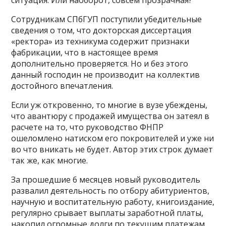
ситуация. Или наоборот, совсем прозрачная?
Сотрудникам СПбГУП поступили убедительные
сведения о том, что докторская диссертация
«ректора» из техникума содержит признаки
фабрикации, что в настоящее время
дополнительно проверяется. Но и без этого
данный господин не производит на коллектив
достойного впечатления.
Если уж откровенно, то многие в вузе убеждены,
что авантюру с продажей имущества он затеял в
расчете на то, что руководство ФНПР
ошеломлено натиском его покровителей и уже ни
во что вникать не будет. Автор этих строк думает
так же, как многие.
За прошедшие 6 месяцев новый руководитель
развалил деятельность по отбору абитуриентов,
научную и воспитательную работу, книгоиздание,
регулярно срывает выплаты заработной платы,
накопил огромные долги по текущим платежам,