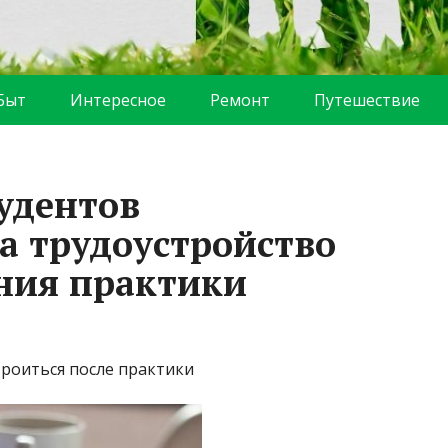
Быт
Интересное
Ремонт
Путешествие
удентов
а трудоустройство
ния практики
троиться после практики