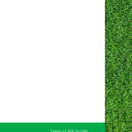
Тема от
WP Puzzle